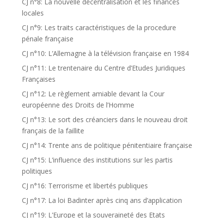
CJ n°8: La nouvelle décentralisation et les finances
locales
CJ n°9: Les traits caractéristiques de la procedure
pénale française
CJ n°10: L’Allemagne à la télévision française en 1984
CJ n°11: Le trentenaire du Centre d’Etudes Juridiques
Françaises
CJ n°12: Le règlement amiable devant la Cour
européenne des Droits de l’Homme
CJ n°13: Le sort des créanciers dans le nouveau droit
français de la faillite
CJ n°14: Trente ans de politique pénitentiaire française
CJ n°15: L’influence des institutions sur les partis
politiques
CJ n°16: Terrorisme et libertés publiques
CJ n°17: La loi Badinter après cinq ans d’application
CJ n°19: L’Europe et la souveraineté des Etats