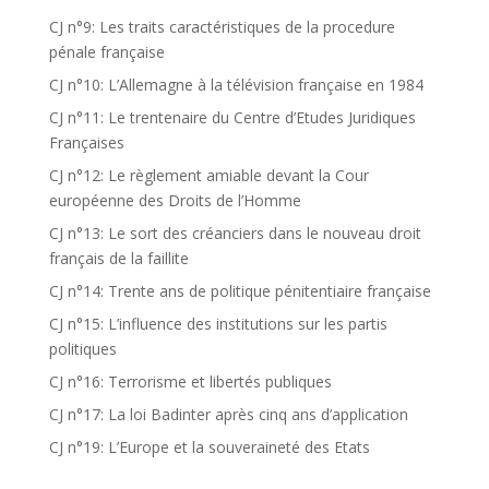
CJ n°9: Les traits caractéristiques de la procedure
pénale française
CJ n°10: L’Allemagne à la télévision française en 1984
CJ n°11: Le trentenaire du Centre d’Etudes Juridiques
Françaises
CJ n°12: Le règlement amiable devant la Cour
européenne des Droits de l’Homme
CJ n°13: Le sort des créanciers dans le nouveau droit
français de la faillite
CJ n°14: Trente ans de politique pénitentiaire française
CJ n°15: L’influence des institutions sur les partis
politiques
CJ n°16: Terrorisme et libertés publiques
CJ n°17: La loi Badinter après cinq ans d’application
CJ n°19: L’Europe et la souveraineté des Etats