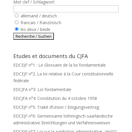
Mot clef / Schlagwort:
allemand / deutsch
francais / französisch
les deux / beide
Etudes et documents du CJFA
EDCEJF n°1 : Le Glossaire de la loi fondamentale
EDCEJF n°2: La loi relative à la Cour constitutionnelle
fédérale
EDCJFA n°3: Loi fondamentale
EDCJFA n°4: Constitution du 4 octobre 1958
EDCEJF n°5: Traité d’Union / Einigungsvertrag
EDCEJF n°6: Gemeinsame lothringisch-saarländische
administrative Einrichtungen und Verfahrensweisen
EDCEJF n°7: Loi sur la juridiction administrative -VwGO-