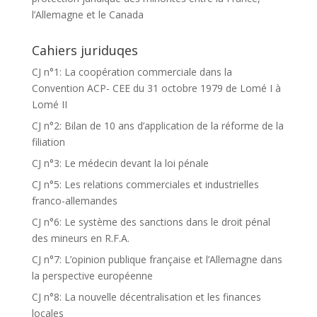
l’Allemagne et le Canada
Cahiers juriduqes
CJ n°1: La coopération commerciale dans la
Convention ACP- CEE du 31 octobre 1979 de Lomé I à
Lomé II
CJ n°2: Bilan de 10 ans d’application de la réforme de la
filiation
CJ n°3: Le médecin devant la loi pénale
CJ n°5: Les relations commerciales et industrielles
franco-allemandes
CJ n°6: Le système des sanctions dans le droit pénal
des mineurs en R.F.A.
CJ n°7: L’opinion publique française et l’Allemagne dans
la perspective européenne
CJ n°8: La nouvelle décentralisation et les finances
locales