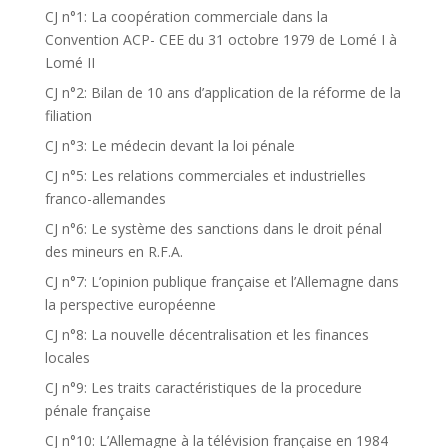
CJ n°1: La coopération commerciale dans la
Convention ACP- CEE du 31 octobre 1979 de Lomé I à
Lomé II
CJ n°2: Bilan de 10 ans d’application de la réforme de la
filiation
CJ n°3: Le médecin devant la loi pénale
CJ n°5: Les relations commerciales et industrielles
franco-allemandes
CJ n°6: Le système des sanctions dans le droit pénal
des mineurs en R.F.A.
CJ n°7: L’opinion publique française et l’Allemagne dans
la perspective européenne
CJ n°8: La nouvelle décentralisation et les finances
locales
CJ n°9: Les traits caractéristiques de la procedure
pénale française
CJ n°10: L’Allemagne à la télévision française en 1984