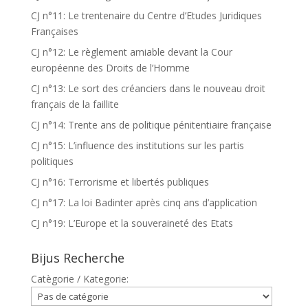
CJ n°11: Le trentenaire du Centre d’Etudes Juridiques
Françaises
CJ n°12: Le règlement amiable devant la Cour
européenne des Droits de l’Homme
CJ n°13: Le sort des créanciers dans le nouveau droit
français de la faillite
CJ n°14: Trente ans de politique pénitentiaire française
CJ n°15: L’influence des institutions sur les partis
politiques
CJ n°16: Terrorisme et libertés publiques
CJ n°17: La loi Badinter après cinq ans d’application
CJ n°19: L’Europe et la souveraineté des Etats
Bijus Recherche
Catègorie / Kategorie: