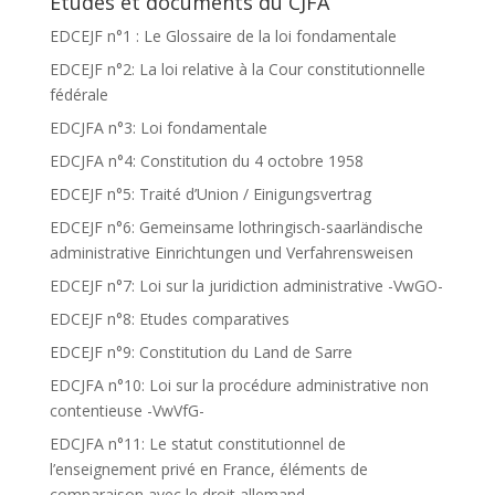
Etudes et documents du CJFA
EDCEJF n°1 : Le Glossaire de la loi fondamentale
EDCEJF n°2: La loi relative à la Cour constitutionnelle
fédérale
EDCJFA n°3: Loi fondamentale
EDCJFA n°4: Constitution du 4 octobre 1958
EDCEJF n°5: Traité d’Union / Einigungsvertrag
EDCEJF n°6: Gemeinsame lothringisch-saarländische
administrative Einrichtungen und Verfahrensweisen
EDCEJF n°7: Loi sur la juridiction administrative -VwGO-
EDCEJF n°8: Etudes comparatives
EDCEJF n°9: Constitution du Land de Sarre
EDCJFA n°10: Loi sur la procédure administrative non
contentieuse -VwVfG-
EDCJFA n°11: Le statut constitutionnel de
l’enseignement privé en France, éléments de
comparaison avec le droit allemand