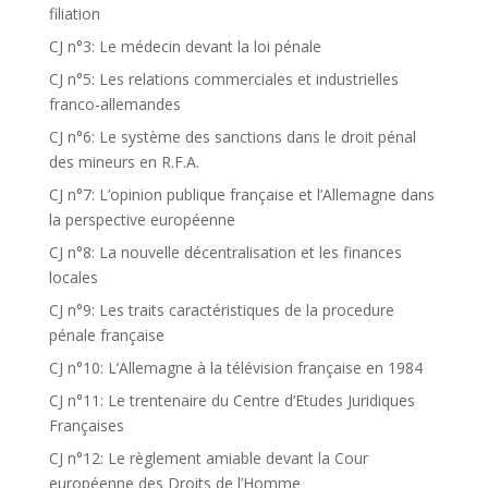
filiation
CJ n°3: Le médecin devant la loi pénale
CJ n°5: Les relations commerciales et industrielles
franco-allemandes
CJ n°6: Le système des sanctions dans le droit pénal
des mineurs en R.F.A.
CJ n°7: L’opinion publique française et l’Allemagne dans
la perspective européenne
CJ n°8: La nouvelle décentralisation et les finances
locales
CJ n°9: Les traits caractéristiques de la procedure
pénale française
CJ n°10: L’Allemagne à la télévision française en 1984
CJ n°11: Le trentenaire du Centre d’Etudes Juridiques
Françaises
CJ n°12: Le règlement amiable devant la Cour
européenne des Droits de l’Homme