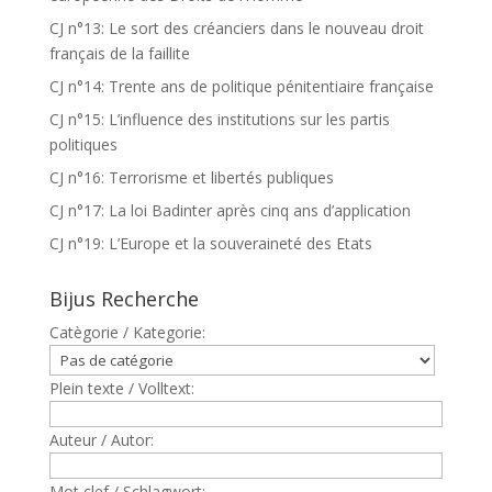
CJ n°13: Le sort des créanciers dans le nouveau droit
français de la faillite
CJ n°14: Trente ans de politique pénitentiaire française
CJ n°15: L’influence des institutions sur les partis
politiques
CJ n°16: Terrorisme et libertés publiques
CJ n°17: La loi Badinter après cinq ans d’application
CJ n°19: L’Europe et la souveraineté des Etats
Bijus Recherche
Catègorie / Kategorie:
Plein texte / Volltext:
Auteur / Autor:
Mot clef / Schlagwort: