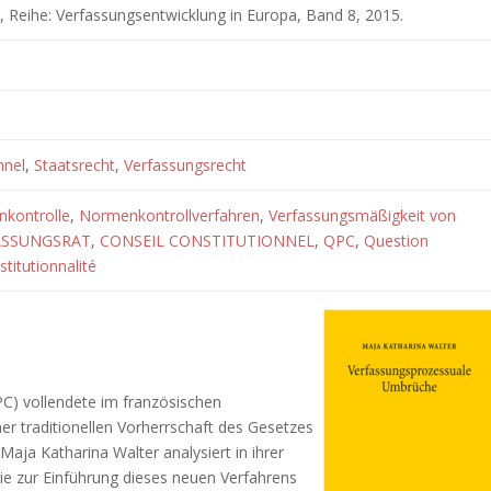
, Reihe: Verfassungsentwicklung in Europa, Band 8, 2015.
nnel
,
Staatsrecht
,
Verfassungsrecht
kontrolle
,
Normenkontrollverfahren
,
Verfassungsmäßigkeit von
ASSUNGSRAT
,
CONSEIL CONSTITUTIONNEL
,
QPC
,
Question
stitutionnalité
C) vollendete im französischen
r traditionellen Vorherrschaft des Gesetzes
Maja Katharina Walter analysiert in ihrer
e zur Einführung dieses neuen Verfahrens