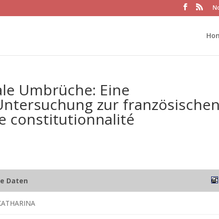
No
Ho
le Umbrüche: Eine
Untersuchung zur französische
e constitutionnalité
he Daten
KATHARINA