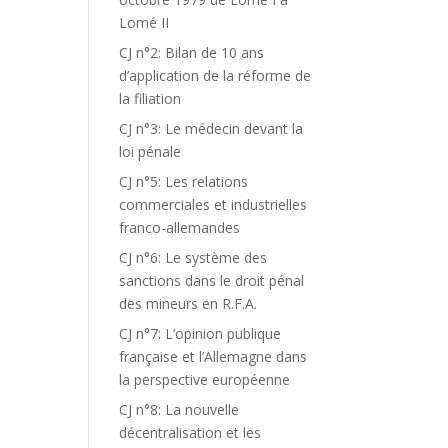
Lomé II
CJ n°2: Bilan de 10 ans
d’application de la réforme de
la filiation
CJ n°3: Le médecin devant la
loi pénale
CJ n°5: Les relations
commerciales et industrielles
franco-allemandes
CJ n°6: Le système des
sanctions dans le droit pénal
des mineurs en R.F.A.
CJ n°7: L’opinion publique
française et l’Allemagne dans
la perspective européenne
CJ n°8: La nouvelle
décentralisation et les