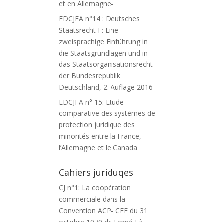
et en Allemagne-
EDCJFA n°14 : Deutsches
Staatsrecht I : Eine
zweisprachige Einführung in
die Staatsgrundlagen und in
das Staatsorganisationsrecht
der Bundesrepublik
Deutschland, 2. Auflage 2016
EDCJFA n° 15: Etude
comparative des systèmes de
protection juridique des
minorités entre la France,
l’Allemagne et le Canada
Cahiers juriduqes
CJ n°1: La coopération
commerciale dans la
Convention ACP- CEE du 31
octobre 1979 de Lomé I à