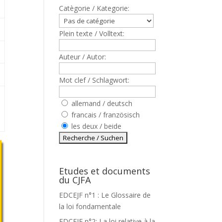
Catègorie / Kategorie:
Plein texte / Volltext:
Auteur / Autor:
Mot clef / Schlagwort:
allemand / deutsch
francais / französisch
les deux / beide
Etudes et documents
du CJFA
EDCEJF n°1 : Le Glossaire de
la loi fondamentale
EDCEJF n°2: La loi relative à la