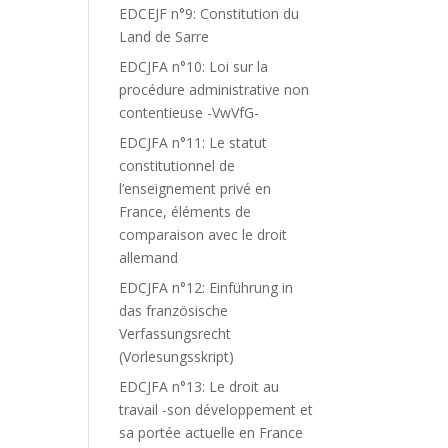
EDCEJF n°9: Constitution du
Land de Sarre
EDCJFA n°10: Loi sur la
procédure administrative non
contentieuse -VwVfG-
EDCJFA n°11: Le statut
constitutionnel de
l’enseignement privé en
France, éléments de
comparaison avec le droit
allemand
EDCJFA n°12: Einführung in
das französische
Verfassungsrecht
(Vorlesungsskript)
EDCJFA n°13: Le droit au
travail -son développement et
sa portée actuelle en France