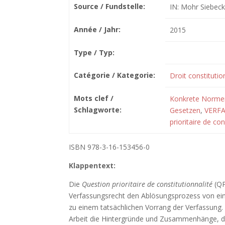
Source / Fundstelle:
IN: Mohr Siebeck
Année / Jahr:
2015
Type / Typ:
Catégorie / Kategorie:
Droit constitutio
Mots clef /
Konkrete Normen
Schlagworte:
Gesetzen
,
VERF
prioritaire de con
ISBN 978-3-16-153456-0
Klappentext:
Die
Question prioritaire de constitutionnalité
(QP
Verfassungsrecht den Ablösungsprozess von eine
zu einem tatsächlichen Vorrang der Verfassung. 
Arbeit die Hintergründe und Zusammenhänge, di