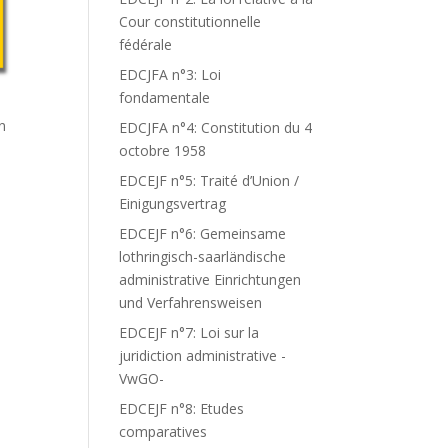
Cour constitutionnelle
fédérale
EDCJFA n°3: Loi
fondamentale
n
EDCJFA n°4: Constitution du 4
octobre 1958
EDCEJF n°5: Traité d’Union /
Einigungsvertrag
EDCEJF n°6: Gemeinsame
lothringisch-saarländische
administrative Einrichtungen
und Verfahrensweisen
EDCEJF n°7: Loi sur la
juridiction administrative -
VwGO-
EDCEJF n°8: Etudes
comparatives