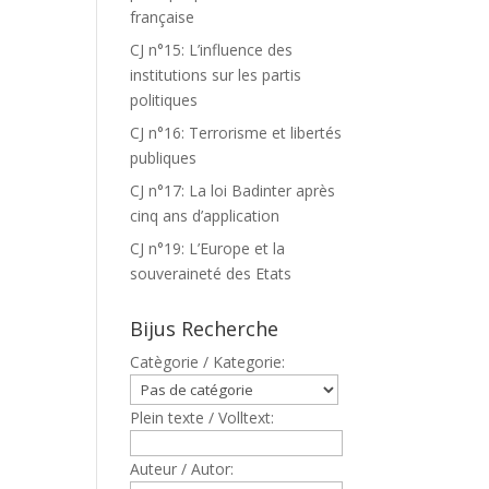
française
CJ n°15: L’influence des
institutions sur les partis
politiques
CJ n°16: Terrorisme et libertés
publiques
CJ n°17: La loi Badinter après
cinq ans d’application
CJ n°19: L’Europe et la
souveraineté des Etats
Bijus Recherche
Catègorie / Kategorie:
Plein texte / Volltext:
Auteur / Autor: