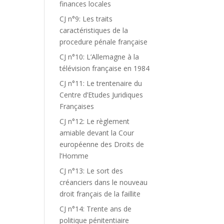
finances locales
CJ n°9: Les traits
caractéristiques de la
procedure pénale française
CJ n°10: L’Allemagne à la
télévision française en 1984
CJ n°11: Le trentenaire du
Centre d’Etudes Juridiques
Françaises
CJ n°12: Le règlement
amiable devant la Cour
européenne des Droits de
l’Homme
CJ n°13: Le sort des
créanciers dans le nouveau
droit français de la faillite
CJ n°14: Trente ans de
politique pénitentiaire