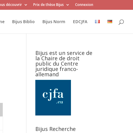
us découvrir
Prix de thèse Bijus
Connexion
me
Bijus Biblio
Bijus Norm
EDCJFA
Bijus est un service de
la Chaire de droit
n
public du Centre
juridique franco-
allemand
Bijus Recherche