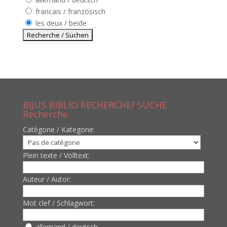
francais / französisch
les deux / beide
BIJUS BIBLIO RECHERCHE/ SUCHE
Recherche
Catègorie / Kategorie:
Plein texte / Volltext:
Auteur / Autor:
Mot clef / Schlagwort:
allemand / deutsch