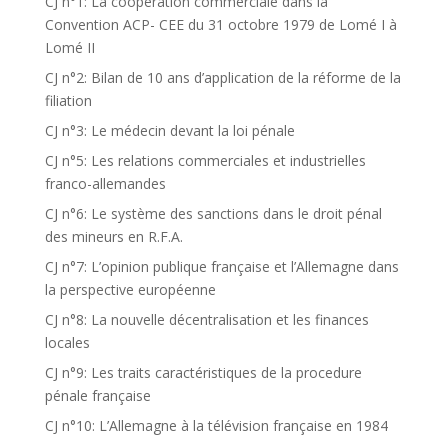
CJ n°1: La coopération commerciale dans la
Convention ACP- CEE du 31 octobre 1979 de Lomé I à
Lomé II
CJ n°2: Bilan de 10 ans d’application de la réforme de la
filiation
CJ n°3: Le médecin devant la loi pénale
CJ n°5: Les relations commerciales et industrielles
franco-allemandes
CJ n°6: Le système des sanctions dans le droit pénal
des mineurs en R.F.A.
CJ n°7: L’opinion publique française et l’Allemagne dans
la perspective européenne
CJ n°8: La nouvelle décentralisation et les finances
locales
CJ n°9: Les traits caractéristiques de la procedure
pénale française
CJ n°10: L’Allemagne à la télévision française en 1984