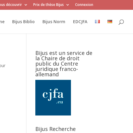
us découvrir
Prix de thèse Bijus
Connexion
me
Bijus Biblio
Bijus Norm
EDCJFA
Bijus est un service de
la Chaire de droit
public du Centre
our
juridique franco-
allemand
Bijus Recherche