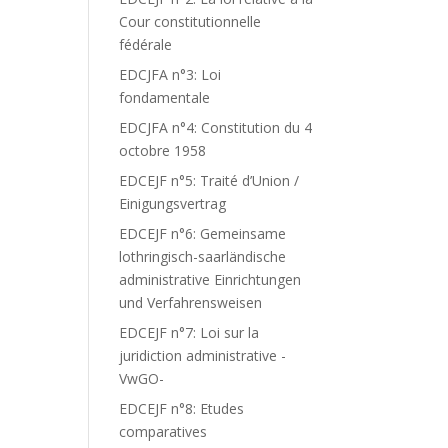
Cour constitutionnelle
fédérale
EDCJFA n°3: Loi
fondamentale
EDCJFA n°4: Constitution du 4
octobre 1958
EDCEJF n°5: Traité d’Union /
Einigungsvertrag
EDCEJF n°6: Gemeinsame
lothringisch-saarländische
administrative Einrichtungen
und Verfahrensweisen
EDCEJF n°7: Loi sur la
juridiction administrative -
VwGO-
EDCEJF n°8: Etudes
comparatives