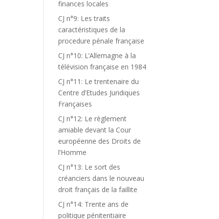
finances locales
CJ n°9: Les traits
caractéristiques de la
procedure pénale française
CJ n°10: L’Allemagne à la
télévision française en 1984
CJ n°11: Le trentenaire du
Centre d’Etudes Juridiques
Françaises
CJ n°12: Le règlement
amiable devant la Cour
européenne des Droits de
l’Homme
CJ n°13: Le sort des
créanciers dans le nouveau
droit français de la faillite
CJ n°14: Trente ans de
politique pénitentiaire