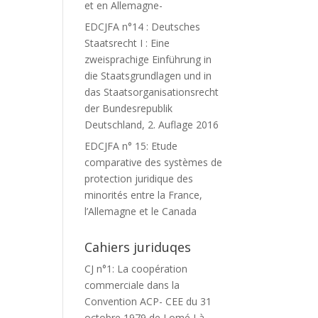
et en Allemagne-
EDCJFA n°14 : Deutsches
Staatsrecht I : Eine
zweisprachige Einführung in
die Staatsgrundlagen und in
das Staatsorganisationsrecht
der Bundesrepublik
Deutschland, 2. Auflage 2016
EDCJFA n° 15: Etude
comparative des systèmes de
protection juridique des
minorités entre la France,
l’Allemagne et le Canada
Cahiers juriduqes
CJ n°1: La coopération
commerciale dans la
Convention ACP- CEE du 31
octobre 1979 de Lomé I à