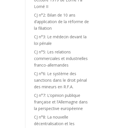
Lomé II
CJ n°2: Bilan de 10 ans
d’application de la réforme de
la filiation
CJ n°3: Le médecin devant la
loi pénale
CJ n°5: Les relations
commerciales et industrielles
franco-allemandes
CJ n°6: Le système des
sanctions dans le droit pénal
des mineurs en R.F.A.
CJ n°7: L’opinion publique
française et l’Allemagne dans
la perspective européenne
CJ n°8: La nouvelle
décentralisation et les