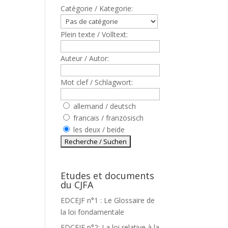
Catègorie / Kategorie:
Plein texte / Volltext:
Auteur / Autor:
Mot clef / Schlagwort:
allemand / deutsch
francais / französisch
les deux / beide
Etudes et documents
du CJFA
EDCEJF n°1 : Le Glossaire de
la loi fondamentale
EDCEJF n°2: La loi relative à la