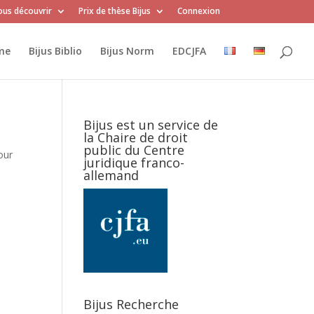
us découvrir
Prix de thèse Bijus
Connexion
me
Bijus Biblio
Bijus Norm
EDCJFA
Bijus est un service de
la Chaire de droit
public du Centre
our
juridique franco-
allemand
Bijus Recherche