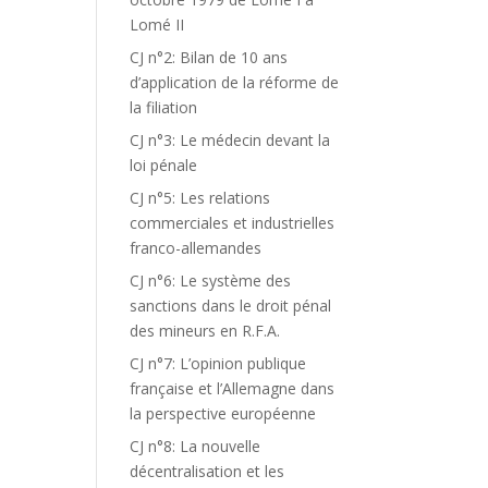
Lomé II
CJ n°2: Bilan de 10 ans
d’application de la réforme de
la filiation
CJ n°3: Le médecin devant la
loi pénale
CJ n°5: Les relations
commerciales et industrielles
franco-allemandes
CJ n°6: Le système des
sanctions dans le droit pénal
des mineurs en R.F.A.
CJ n°7: L’opinion publique
française et l’Allemagne dans
la perspective européenne
CJ n°8: La nouvelle
décentralisation et les