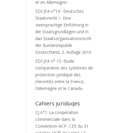
et en Allemagne-
EDCJFA n°14 : Deutsches
Staatsrecht I : Eine
zweisprachige Einführung in
die Staatsgrundlagen und in
das Staatsorganisationsrecht
der Bundesrepublik
Deutschland, 2. Auflage 2016
EDCJFA n° 15: Etude
comparative des systèmes de
protection juridique des
minorités entre la France,
l’Allemagne et le Canada
Cahiers juriduqes
CJ n°1: La coopération
commerciale dans la
Convention ACP- CEE du 31
octobre 1979 de Lomé I à