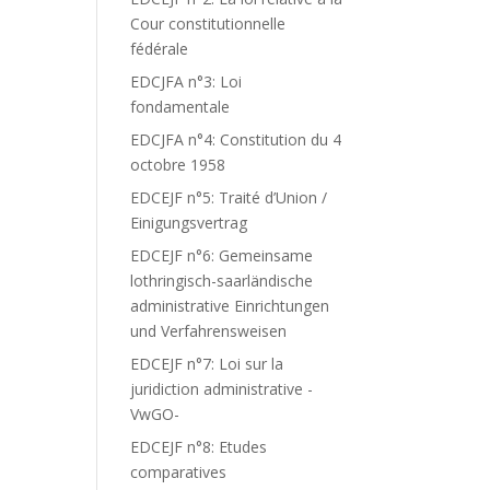
Cour constitutionnelle
fédérale
EDCJFA n°3: Loi
fondamentale
EDCJFA n°4: Constitution du 4
octobre 1958
EDCEJF n°5: Traité d’Union /
Einigungsvertrag
EDCEJF n°6: Gemeinsame
lothringisch-saarländische
administrative Einrichtungen
und Verfahrensweisen
EDCEJF n°7: Loi sur la
juridiction administrative -
VwGO-
EDCEJF n°8: Etudes
comparatives