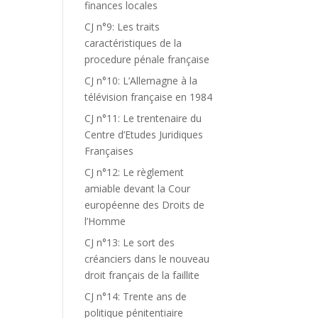
finances locales
CJ n°9: Les traits
caractéristiques de la
procedure pénale française
CJ n°10: L’Allemagne à la
télévision française en 1984
CJ n°11: Le trentenaire du
Centre d’Etudes Juridiques
Françaises
CJ n°12: Le règlement
amiable devant la Cour
européenne des Droits de
l’Homme
CJ n°13: Le sort des
créanciers dans le nouveau
droit français de la faillite
CJ n°14: Trente ans de
politique pénitentiaire