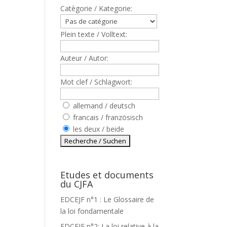
Catègorie / Kategorie:
Plein texte / Volltext:
Auteur / Autor:
Mot clef / Schlagwort:
allemand / deutsch
francais / französisch
les deux / beide
Etudes et documents
du CJFA
EDCEJF n°1 : Le Glossaire de
la loi fondamentale
EDCEJF n°2: La loi relative à la