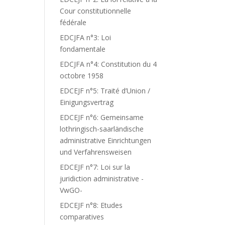
Cour constitutionnelle
fédérale
EDCJFA n°3: Loi
fondamentale
EDCJFA n°4: Constitution du 4
octobre 1958
EDCEJF n°5: Traité d’Union /
Einigungsvertrag
EDCEJF n°6: Gemeinsame
lothringisch-saarländische
administrative Einrichtungen
und Verfahrensweisen
EDCEJF n°7: Loi sur la
juridiction administrative -
VwGO-
EDCEJF n°8: Etudes
comparatives