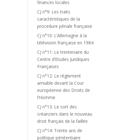
finances locales
CJ n°9: Les traits
caractéristiques de la
procedure pénale française
CJ n°10: L’Allemagne à la
télévision française en 1984
CJ n°11: Le trentenaire du
Centre d’Etudes Juridiques
Françaises
CJ n°12: Le règlement
amiable devant la Cour
européenne des Droits de
l’Homme
CJ n°13: Le sort des
créanciers dans le nouveau
droit français de la faillite
CJ n°14: Trente ans de
politique pénitentiaire