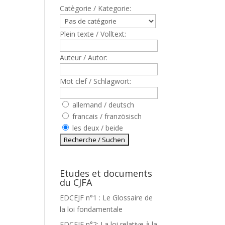
Catègorie / Kategorie:
Plein texte / Volltext:
Auteur / Autor:
Mot clef / Schlagwort:
allemand / deutsch
francais / französisch
les deux / beide
Etudes et documents
du CJFA
EDCEJF n°1 : Le Glossaire de
la loi fondamentale
EDCEJF n°2: La loi relative à la