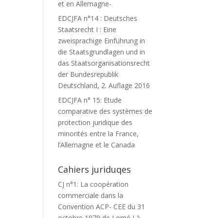
et en Allemagne-
EDCJFA n°14 : Deutsches
Staatsrecht I : Eine
zweisprachige Einführung in
die Staatsgrundlagen und in
das Staatsorganisationsrecht
der Bundesrepublik
Deutschland, 2. Auflage 2016
EDCJFA n° 15: Etude
comparative des systèmes de
protection juridique des
minorités entre la France,
l’Allemagne et le Canada
Cahiers juriduqes
CJ n°1: La coopération
commerciale dans la
Convention ACP- CEE du 31
octobre 1979 de Lomé I à