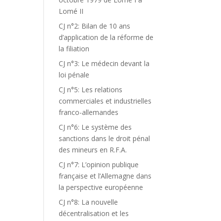
Lomé II
CJ n°2: Bilan de 10 ans
d’application de la réforme de
la filiation
CJ n°3: Le médecin devant la
loi pénale
CJ n°5: Les relations
commerciales et industrielles
franco-allemandes
CJ n°6: Le système des
sanctions dans le droit pénal
des mineurs en R.F.A.
CJ n°7: L’opinion publique
française et l’Allemagne dans
la perspective européenne
CJ n°8: La nouvelle
décentralisation et les