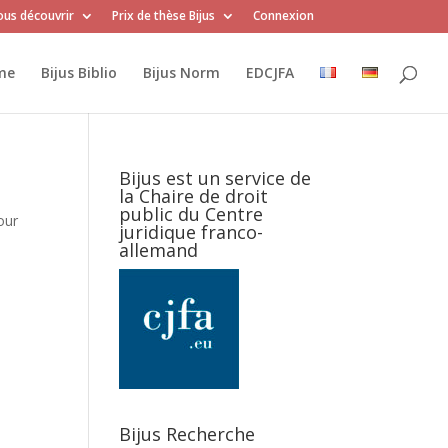
us découvrir
Prix de thèse Bijus
Connexion
me
Bijus Biblio
Bijus Norm
EDCJFA
Bijus est un service de
la Chaire de droit
public du Centre
our
juridique franco-
allemand
Bijus Recherche