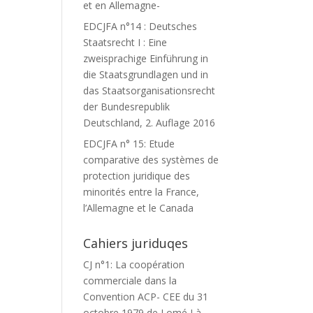
et en Allemagne-
EDCJFA n°14 : Deutsches
Staatsrecht I : Eine
zweisprachige Einführung in
die Staatsgrundlagen und in
das Staatsorganisationsrecht
der Bundesrepublik
Deutschland, 2. Auflage 2016
EDCJFA n° 15: Etude
comparative des systèmes de
protection juridique des
minorités entre la France,
l’Allemagne et le Canada
Cahiers juriduqes
CJ n°1: La coopération
commerciale dans la
Convention ACP- CEE du 31
octobre 1979 de Lomé I à