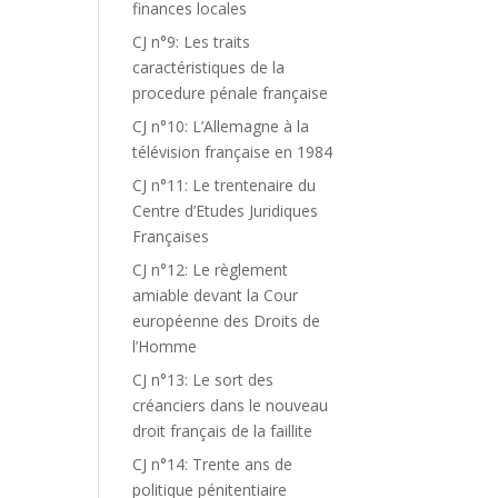
finances locales
CJ n°9: Les traits
caractéristiques de la
procedure pénale française
CJ n°10: L’Allemagne à la
télévision française en 1984
CJ n°11: Le trentenaire du
Centre d’Etudes Juridiques
Françaises
CJ n°12: Le règlement
amiable devant la Cour
européenne des Droits de
l’Homme
CJ n°13: Le sort des
créanciers dans le nouveau
droit français de la faillite
CJ n°14: Trente ans de
politique pénitentiaire