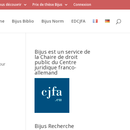
us découvrir
Prix de thèse Bijus
Connexion
me
Bijus Biblio
Bijus Norm
EDCJFA
Bijus est un service de
la Chaire de droit
public du Centre
our
juridique franco-
allemand
Bijus Recherche