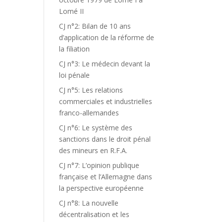
Lomé II
CJ n°2: Bilan de 10 ans
d’application de la réforme de
la filiation
CJ n°3: Le médecin devant la
loi pénale
CJ n°5: Les relations
commerciales et industrielles
franco-allemandes
CJ n°6: Le système des
sanctions dans le droit pénal
des mineurs en R.F.A.
CJ n°7: L’opinion publique
française et l’Allemagne dans
la perspective européenne
CJ n°8: La nouvelle
décentralisation et les