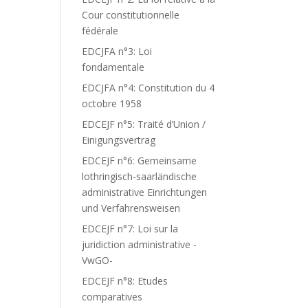
Cour constitutionnelle
fédérale
EDCJFA n°3: Loi
fondamentale
EDCJFA n°4: Constitution du 4
octobre 1958
EDCEJF n°5: Traité d’Union /
Einigungsvertrag
EDCEJF n°6: Gemeinsame
lothringisch-saarländische
administrative Einrichtungen
und Verfahrensweisen
EDCEJF n°7: Loi sur la
juridiction administrative -
VwGO-
EDCEJF n°8: Etudes
comparatives