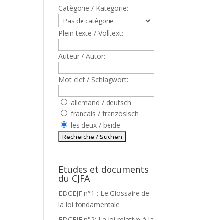
Catègorie / Kategorie:
Plein texte / Volltext:
Auteur / Autor:
Mot clef / Schlagwort:
allemand / deutsch
francais / französisch
les deux / beide
Etudes et documents
du CJFA
EDCEJF n°1 : Le Glossaire de
la loi fondamentale
EDCEJF n°2: La loi relative à la