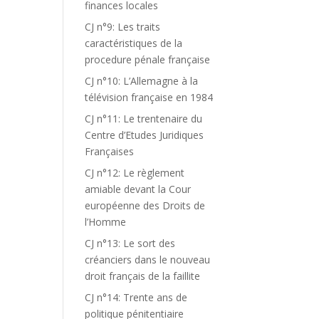
finances locales
CJ n°9: Les traits
caractéristiques de la
procedure pénale française
CJ n°10: L’Allemagne à la
télévision française en 1984
CJ n°11: Le trentenaire du
Centre d’Etudes Juridiques
Françaises
CJ n°12: Le règlement
amiable devant la Cour
européenne des Droits de
l’Homme
CJ n°13: Le sort des
créanciers dans le nouveau
droit français de la faillite
CJ n°14: Trente ans de
politique pénitentiaire