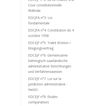
Cour constitutionnelle
fédérale
EDCJFA n°3: Loi
fondamentale
EDCJFA n°4: Constitution du 4
octobre 1958
EDCEJF n°5: Traité d’Union /
Einigungsvertrag
EDCEJF n°6: Gemeinsame
lothringisch-saarländische
administrative Einrichtungen
und Verfahrensweisen
EDCEJF n°7: Loi sur la
juridiction administrative -
VwGO-
EDCEJF n°8: Etudes
comparatives