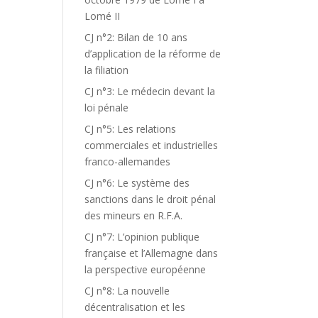
Lomé II
CJ n°2: Bilan de 10 ans
d’application de la réforme de
la filiation
CJ n°3: Le médecin devant la
loi pénale
CJ n°5: Les relations
commerciales et industrielles
franco-allemandes
CJ n°6: Le système des
sanctions dans le droit pénal
des mineurs en R.F.A.
CJ n°7: L’opinion publique
française et l’Allemagne dans
la perspective européenne
CJ n°8: La nouvelle
décentralisation et les