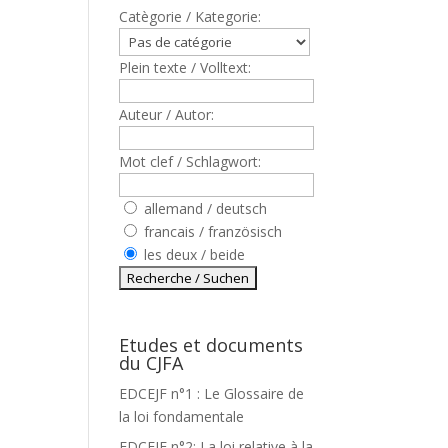
Catègorie / Kategorie:
Plein texte / Volltext:
Auteur / Autor:
Mot clef / Schlagwort:
allemand / deutsch
francais / französisch
les deux / beide
Etudes et documents
du CJFA
EDCEJF n°1 : Le Glossaire de
la loi fondamentale
EDCEJF n°2: La loi relative à la