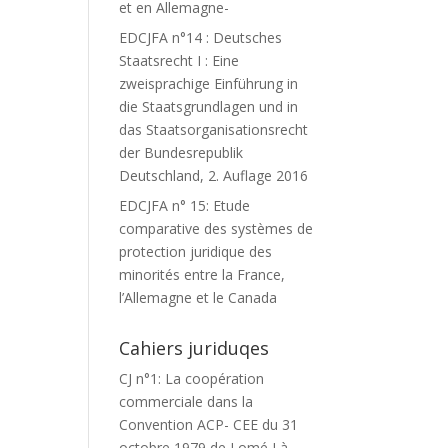
et en Allemagne-
EDCJFA n°14 : Deutsches
Staatsrecht I : Eine
zweisprachige Einführung in
die Staatsgrundlagen und in
das Staatsorganisationsrecht
der Bundesrepublik
Deutschland, 2. Auflage 2016
EDCJFA n° 15: Etude
comparative des systèmes de
protection juridique des
minorités entre la France,
l’Allemagne et le Canada
Cahiers juriduqes
CJ n°1: La coopération
commerciale dans la
Convention ACP- CEE du 31
octobre 1979 de Lomé I à