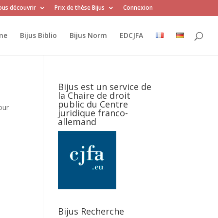
us découvrir
Prix de thèse Bijus
Connexion
me
Bijus Biblio
Bijus Norm
EDCJFA
Bijus est un service de
la Chaire de droit
public du Centre
our
juridique franco-
allemand
Bijus Recherche