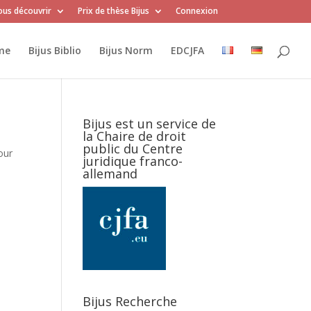
us découvrir
Prix de thèse Bijus
Connexion
me
Bijus Biblio
Bijus Norm
EDCJFA
Bijus est un service de
la Chaire de droit
public du Centre
our
juridique franco-
allemand
Bijus Recherche