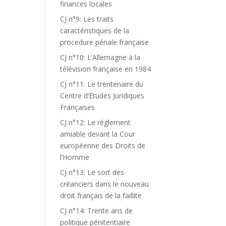
finances locales
CJ n°9: Les traits
caractéristiques de la
procedure pénale française
CJ n°10: L’Allemagne à la
télévision française en 1984
CJ n°11: Le trentenaire du
Centre d’Etudes Juridiques
Françaises
CJ n°12: Le règlement
amiable devant la Cour
européenne des Droits de
l’Homme
CJ n°13: Le sort des
créanciers dans le nouveau
droit français de la faillite
CJ n°14: Trente ans de
politique pénitentiaire