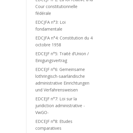
Cour constitutionnelle
fédérale
EDCJFA n°3: Loi
fondamentale
EDCJFA n°4: Constitution du 4
octobre 1958
EDCEJF n°5: Traité d’Union /
Einigungsvertrag
EDCEJF n°6: Gemeinsame
lothringisch-saarländische
administrative Einrichtungen
und Verfahrensweisen
EDCEJF n°7: Loi sur la
juridiction administrative -
VwGO-
EDCEJF n°8: Etudes
comparatives