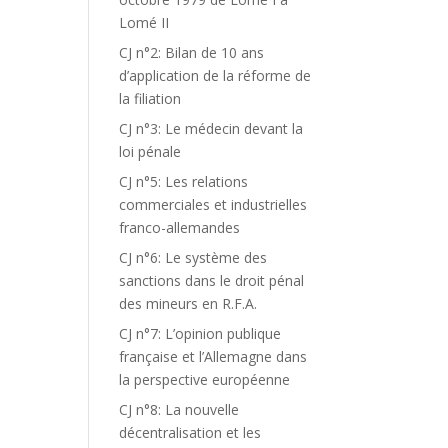
Lomé II
CJ n°2: Bilan de 10 ans
d’application de la réforme de
la filiation
CJ n°3: Le médecin devant la
loi pénale
CJ n°5: Les relations
commerciales et industrielles
franco-allemandes
CJ n°6: Le système des
sanctions dans le droit pénal
des mineurs en R.F.A.
CJ n°7: L’opinion publique
française et l’Allemagne dans
la perspective européenne
CJ n°8: La nouvelle
décentralisation et les