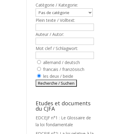
Catègorie / Kategorie:
Plein texte / Volltext:
Auteur / Autor:
Mot clef / Schlagwort:
allemand / deutsch
francais / französisch
les deux / beide
Etudes et documents
du CJFA
EDCEJF n°1 : Le Glossaire de
la loi fondamentale
EDCEJF n°2: La loi relative à la