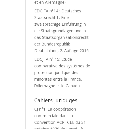
et en Allemagne-
EDCJFA n°14 : Deutsches
Staatsrecht I : Eine
zweisprachige Einführung in
die Staatsgrundlagen und in
das Staatsorganisationsrecht
der Bundesrepublik
Deutschland, 2. Auflage 2016
EDCJFA n° 15: Etude
comparative des systèmes de
protection juridique des
minorités entre la France,
l’Allemagne et le Canada
Cahiers juriduqes
CJ n°1: La coopération
commerciale dans la
Convention ACP- CEE du 31
octobre 1979 de Lomé I à