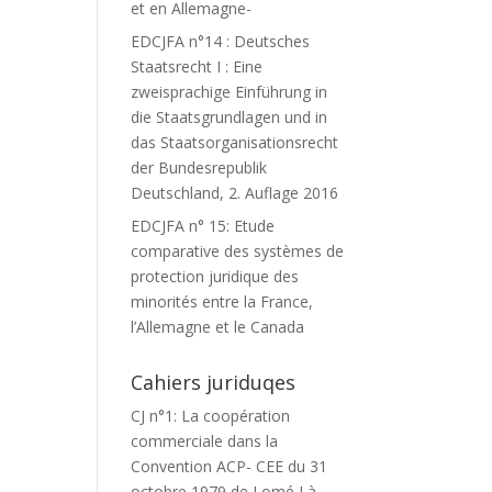
et en Allemagne-
EDCJFA n°14 : Deutsches
Staatsrecht I : Eine
zweisprachige Einführung in
die Staatsgrundlagen und in
das Staatsorganisationsrecht
der Bundesrepublik
Deutschland, 2. Auflage 2016
EDCJFA n° 15: Etude
comparative des systèmes de
protection juridique des
minorités entre la France,
l’Allemagne et le Canada
Cahiers juriduqes
CJ n°1: La coopération
commerciale dans la
Convention ACP- CEE du 31
octobre 1979 de Lomé I à