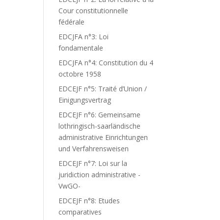
Cour constitutionnelle
fédérale
EDCJFA n°3: Loi
fondamentale
EDCJFA n°4: Constitution du 4
octobre 1958
EDCEJF n°5: Traité d’Union /
Einigungsvertrag
EDCEJF n°6: Gemeinsame
lothringisch-saarländische
administrative Einrichtungen
und Verfahrensweisen
EDCEJF n°7: Loi sur la
juridiction administrative -
VwGO-
EDCEJF n°8: Etudes
comparatives