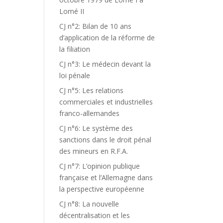
Lomé II
CJ n°2: Bilan de 10 ans
d’application de la réforme de
la filiation
CJ n°3: Le médecin devant la
loi pénale
CJ n°5: Les relations
commerciales et industrielles
franco-allemandes
CJ n°6: Le système des
sanctions dans le droit pénal
des mineurs en R.F.A.
CJ n°7: L’opinion publique
française et l’Allemagne dans
la perspective européenne
CJ n°8: La nouvelle
décentralisation et les