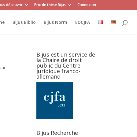
us découvrir
Prix de thèse Bijus
Connexion
me
Bijus Biblio
Bijus Norm
EDCJFA
Bijus est un service de
la Chaire de droit
public du Centre
our
juridique franco-
allemand
Bijus Recherche