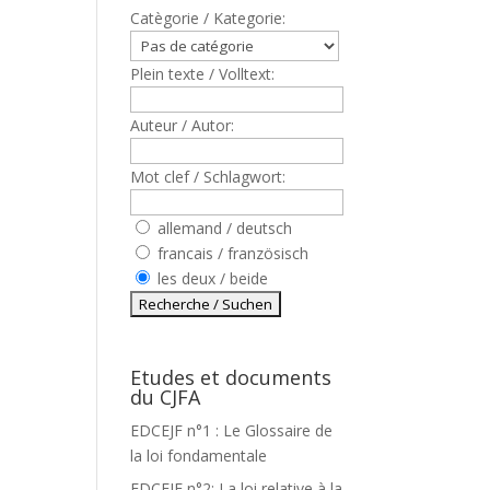
Catègorie / Kategorie:
Plein texte / Volltext:
Auteur / Autor:
Mot clef / Schlagwort:
allemand / deutsch
francais / französisch
les deux / beide
Etudes et documents
du CJFA
EDCEJF n°1 : Le Glossaire de
la loi fondamentale
EDCEJF n°2: La loi relative à la