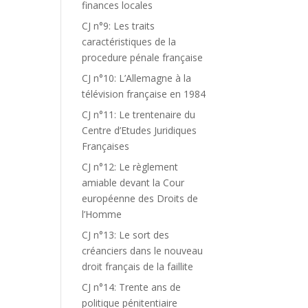
finances locales
CJ n°9: Les traits
caractéristiques de la
procedure pénale française
CJ n°10: L’Allemagne à la
télévision française en 1984
CJ n°11: Le trentenaire du
Centre d’Etudes Juridiques
Françaises
CJ n°12: Le règlement
amiable devant la Cour
européenne des Droits de
l’Homme
CJ n°13: Le sort des
créanciers dans le nouveau
droit français de la faillite
CJ n°14: Trente ans de
politique pénitentiaire