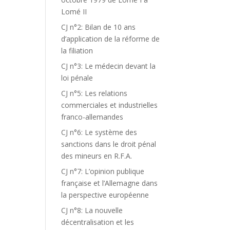
Lomé II
CJ n°2: Bilan de 10 ans
d’application de la réforme de
la filiation
CJ n°3: Le médecin devant la
loi pénale
CJ n°5: Les relations
commerciales et industrielles
franco-allemandes
CJ n°6: Le système des
sanctions dans le droit pénal
des mineurs en R.F.A.
CJ n°7: L’opinion publique
française et l’Allemagne dans
la perspective européenne
CJ n°8: La nouvelle
décentralisation et les