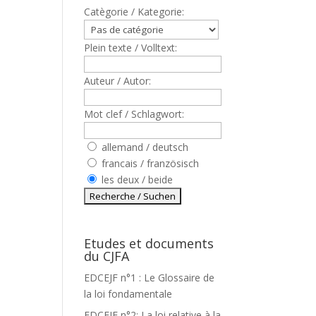
Catègorie / Kategorie:
Plein texte / Volltext:
Auteur / Autor:
Mot clef / Schlagwort:
allemand / deutsch
francais / französisch
les deux / beide
Etudes et documents
du CJFA
EDCEJF n°1 : Le Glossaire de
la loi fondamentale
EDCEJF n°2: La loi relative à la