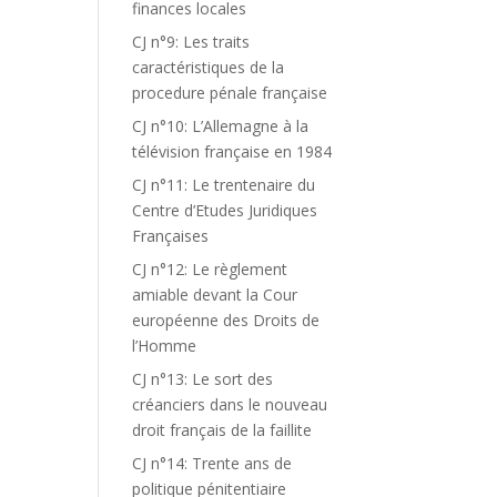
finances locales
CJ n°9: Les traits
caractéristiques de la
procedure pénale française
CJ n°10: L’Allemagne à la
télévision française en 1984
CJ n°11: Le trentenaire du
Centre d’Etudes Juridiques
Françaises
CJ n°12: Le règlement
amiable devant la Cour
européenne des Droits de
l’Homme
CJ n°13: Le sort des
créanciers dans le nouveau
droit français de la faillite
CJ n°14: Trente ans de
politique pénitentiaire