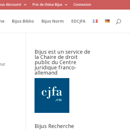
us découvrir
Prix de thèse Bijus
Connexion
me
Bijus Biblio
Bijus Norm
EDCJFA
Bijus est un service de
la Chaire de droit
public du Centre
our
juridique franco-
allemand
Bijus Recherche