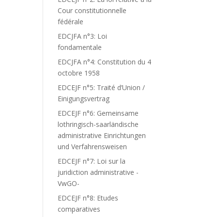
Cour constitutionnelle
fédérale
EDCJFA n°3: Loi
fondamentale
EDCJFA n°4: Constitution du 4
octobre 1958
EDCEJF n°5: Traité d’Union /
Einigungsvertrag
EDCEJF n°6: Gemeinsame
lothringisch-saarländische
administrative Einrichtungen
und Verfahrensweisen
EDCEJF n°7: Loi sur la
juridiction administrative -
VwGO-
EDCEJF n°8: Etudes
comparatives