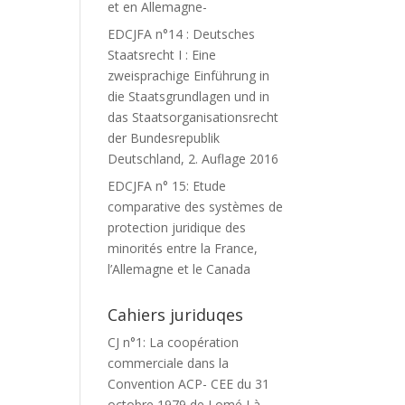
et en Allemagne-
EDCJFA n°14 : Deutsches
Staatsrecht I : Eine
zweisprachige Einführung in
die Staatsgrundlagen und in
das Staatsorganisationsrecht
der Bundesrepublik
Deutschland, 2. Auflage 2016
EDCJFA n° 15: Etude
comparative des systèmes de
protection juridique des
minorités entre la France,
l’Allemagne et le Canada
Cahiers juriduqes
CJ n°1: La coopération
commerciale dans la
Convention ACP- CEE du 31
octobre 1979 de Lomé I à