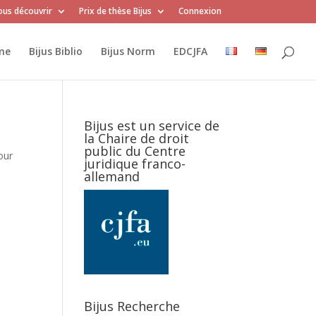
us découvrir
Prix de thèse Bijus
Connexion
me
Bijus Biblio
Bijus Norm
EDCJFA
Bijus est un service de
la Chaire de droit
public du Centre
our
juridique franco-
allemand
Bijus Recherche