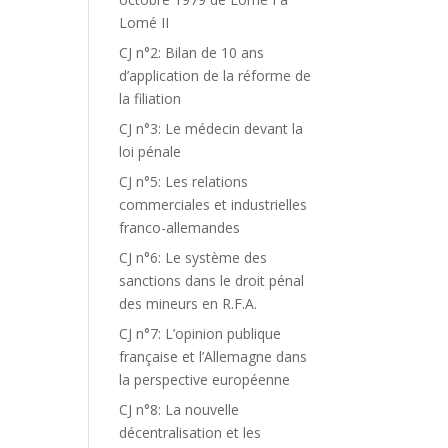
Lomé II
CJ n°2: Bilan de 10 ans
d’application de la réforme de
la filiation
CJ n°3: Le médecin devant la
loi pénale
CJ n°5: Les relations
commerciales et industrielles
franco-allemandes
CJ n°6: Le système des
sanctions dans le droit pénal
des mineurs en R.F.A.
CJ n°7: L’opinion publique
française et l’Allemagne dans
la perspective européenne
CJ n°8: La nouvelle
décentralisation et les