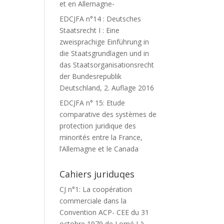
et en Allemagne-
EDCJFA n°14 : Deutsches
Staatsrecht I : Eine
zweisprachige Einführung in
die Staatsgrundlagen und in
das Staatsorganisationsrecht
der Bundesrepublik
Deutschland, 2. Auflage 2016
EDCJFA n° 15: Etude
comparative des systèmes de
protection juridique des
minorités entre la France,
l’Allemagne et le Canada
Cahiers juriduqes
CJ n°1: La coopération
commerciale dans la
Convention ACP- CEE du 31
octobre 1979 de Lomé I à