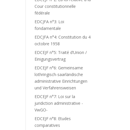
Cour constitutionnelle
fédérale
EDCJFA n°3: Loi
fondamentale
EDCJFA n°4: Constitution du 4
octobre 1958
EDCEJF n°5: Traité d’Union /
Einigungsvertrag
EDCEJF n°6: Gemeinsame
lothringisch-saarländische
administrative Einrichtungen
und Verfahrensweisen
EDCEJF n°7: Loi sur la
juridiction administrative -
VwGO-
EDCEJF n°8: Etudes
comparatives