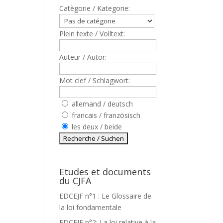
Catègorie / Kategorie:
Plein texte / Volltext:
Auteur / Autor:
Mot clef / Schlagwort:
allemand / deutsch
francais / französisch
les deux / beide
Etudes et documents
du CJFA
EDCEJF n°1 : Le Glossaire de
la loi fondamentale
EDCEJF n°2: La loi relative à la