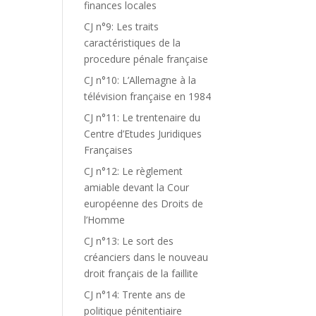
finances locales
CJ n°9: Les traits
caractéristiques de la
procedure pénale française
CJ n°10: L’Allemagne à la
télévision française en 1984
CJ n°11: Le trentenaire du
Centre d’Etudes Juridiques
Françaises
CJ n°12: Le règlement
amiable devant la Cour
européenne des Droits de
l’Homme
CJ n°13: Le sort des
créanciers dans le nouveau
droit français de la faillite
CJ n°14: Trente ans de
politique pénitentiaire