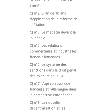
Lomé II
CJ n°2: Bilan de 10 ans
d’application de la réforme de
la filiation
CJ n°3: Le médecin devant la
loi pénale
CJ n°5: Les relations
commerciales et industrielles
franco-allemandes
CJ n°6: Le système des
sanctions dans le droit pénal
des mineurs en R.F.A.
CJ n°7: L’opinion publique
française et l’Allemagne dans
la perspective européenne
CJ n°8: La nouvelle
décentralisation et les