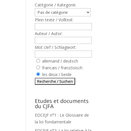
Catègorie / Kategorie:
Plein texte / Volltext:
Auteur / Autor:
Mot clef / Schlagwort:
allemand / deutsch
francais / französisch
les deux / beide
Etudes et documents
du CJFA
EDCEJF n°1 : Le Glossaire de
la loi fondamentale
EDCEJF n°2: La loi relative à la