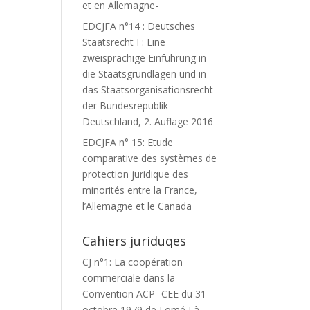
et en Allemagne-
EDCJFA n°14 : Deutsches
Staatsrecht I : Eine
zweisprachige Einführung in
die Staatsgrundlagen und in
das Staatsorganisationsrecht
der Bundesrepublik
Deutschland, 2. Auflage 2016
EDCJFA n° 15: Etude
comparative des systèmes de
protection juridique des
minorités entre la France,
l’Allemagne et le Canada
Cahiers juriduqes
CJ n°1: La coopération
commerciale dans la
Convention ACP- CEE du 31
octobre 1979 de Lomé I à