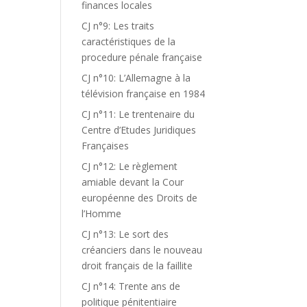
finances locales
CJ n°9: Les traits
caractéristiques de la
procedure pénale française
CJ n°10: L’Allemagne à la
télévision française en 1984
CJ n°11: Le trentenaire du
Centre d’Etudes Juridiques
Françaises
CJ n°12: Le règlement
amiable devant la Cour
européenne des Droits de
l’Homme
CJ n°13: Le sort des
créanciers dans le nouveau
droit français de la faillite
CJ n°14: Trente ans de
politique pénitentiaire