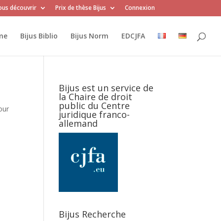
us découvrir
Prix de thèse Bijus
Connexion
me
Bijus Biblio
Bijus Norm
EDCJFA
Bijus est un service de
la Chaire de droit
public du Centre
our
juridique franco-
allemand
Bijus Recherche