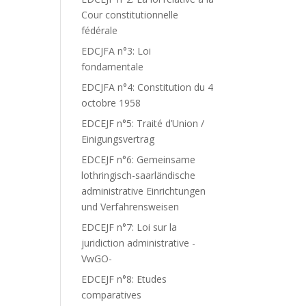
Cour constitutionnelle
fédérale
EDCJFA n°3: Loi
fondamentale
EDCJFA n°4: Constitution du 4
octobre 1958
EDCEJF n°5: Traité d’Union /
Einigungsvertrag
EDCEJF n°6: Gemeinsame
lothringisch-saarländische
administrative Einrichtungen
und Verfahrensweisen
EDCEJF n°7: Loi sur la
juridiction administrative -
VwGO-
EDCEJF n°8: Etudes
comparatives