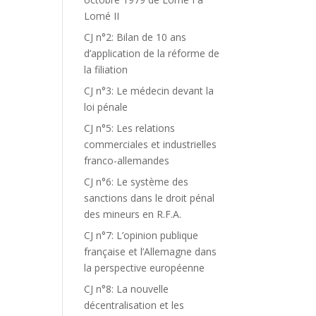
Lomé II
CJ n°2: Bilan de 10 ans
d’application de la réforme de
la filiation
CJ n°3: Le médecin devant la
loi pénale
CJ n°5: Les relations
commerciales et industrielles
franco-allemandes
CJ n°6: Le système des
sanctions dans le droit pénal
des mineurs en R.F.A.
CJ n°7: L’opinion publique
française et l’Allemagne dans
la perspective européenne
CJ n°8: La nouvelle
décentralisation et les