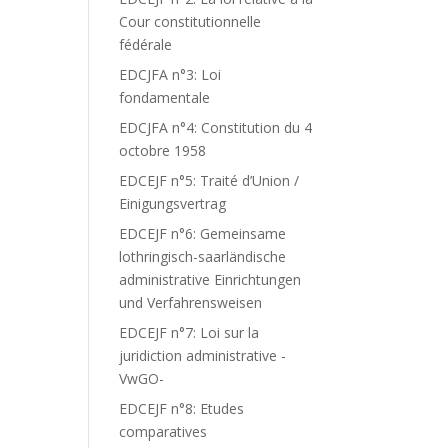
Cour constitutionnelle
fédérale
EDCJFA n°3: Loi
fondamentale
EDCJFA n°4: Constitution du 4
octobre 1958
EDCEJF n°5: Traité d’Union /
Einigungsvertrag
EDCEJF n°6: Gemeinsame
lothringisch-saarländische
administrative Einrichtungen
und Verfahrensweisen
EDCEJF n°7: Loi sur la
juridiction administrative -
VwGO-
EDCEJF n°8: Etudes
comparatives