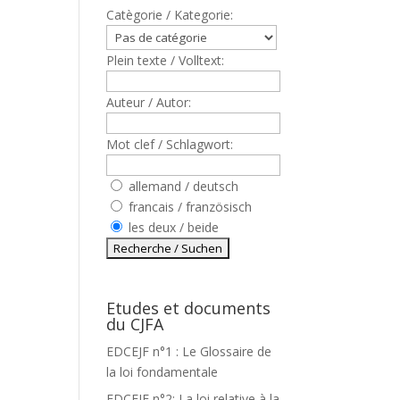
Catègorie / Kategorie:
Plein texte / Volltext:
Auteur / Autor:
Mot clef / Schlagwort:
allemand / deutsch
francais / französisch
les deux / beide
Etudes et documents
du CJFA
EDCEJF n°1 : Le Glossaire de
la loi fondamentale
EDCEJF n°2: La loi relative à la