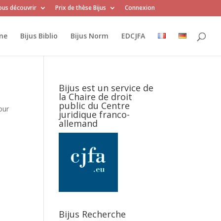
us découvrir
Prix de thèse Bijus
Connexion
me
Bijus Biblio
Bijus Norm
EDCJFA
Bijus est un service de
la Chaire de droit
public du Centre
our
juridique franco-
allemand
Bijus Recherche