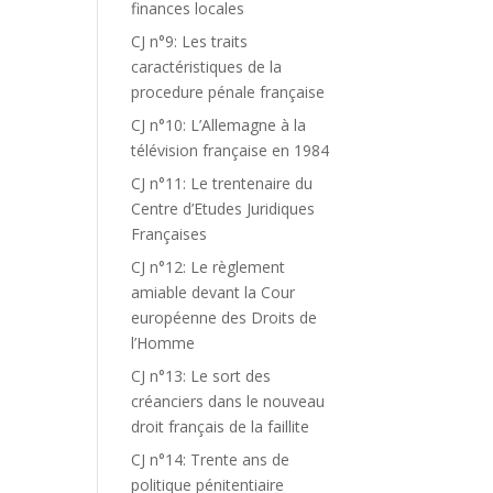
finances locales
CJ n°9: Les traits
caractéristiques de la
procedure pénale française
CJ n°10: L’Allemagne à la
télévision française en 1984
CJ n°11: Le trentenaire du
Centre d’Etudes Juridiques
Françaises
CJ n°12: Le règlement
amiable devant la Cour
européenne des Droits de
l’Homme
CJ n°13: Le sort des
créanciers dans le nouveau
droit français de la faillite
CJ n°14: Trente ans de
politique pénitentiaire