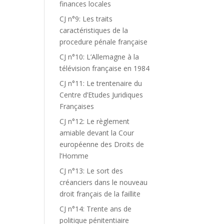
finances locales
CJ n°9: Les traits
caractéristiques de la
procedure pénale française
CJ n°10: L’Allemagne à la
télévision française en 1984
CJ n°11: Le trentenaire du
Centre d’Etudes Juridiques
Françaises
CJ n°12: Le règlement
amiable devant la Cour
européenne des Droits de
l’Homme
CJ n°13: Le sort des
créanciers dans le nouveau
droit français de la faillite
CJ n°14: Trente ans de
politique pénitentiaire