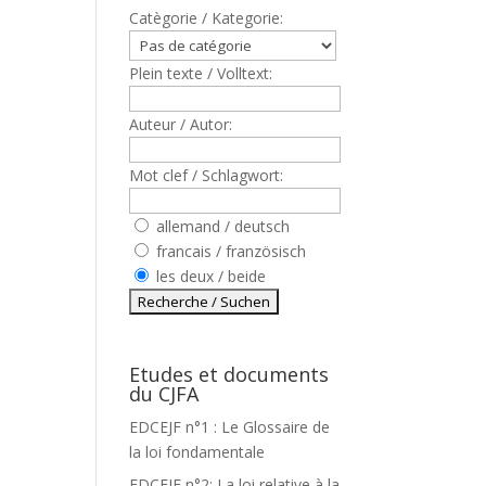
Catègorie / Kategorie:
Plein texte / Volltext:
Auteur / Autor:
Mot clef / Schlagwort:
allemand / deutsch
francais / französisch
les deux / beide
Etudes et documents
du CJFA
EDCEJF n°1 : Le Glossaire de
la loi fondamentale
EDCEJF n°2: La loi relative à la