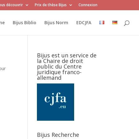
us découvrir
Prix de thèse Bijus
Connexion
me
Bijus Biblio
Bijus Norm
EDCJFA
Bijus est un service de
la Chaire de droit
public du Centre
our
juridique franco-
allemand
Bijus Recherche