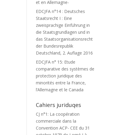
et en Allemagne-
EDCJFA n°14 : Deutsches
Staatsrecht I : Eine
zweisprachige Einführung in
die Staatsgrundlagen und in
das Staatsorganisationsrecht
der Bundesrepublik
Deutschland, 2. Auflage 2016
EDCJFA n° 15: Etude
comparative des systèmes de
protection juridique des
minorités entre la France,
l’Allemagne et le Canada
Cahiers juriduqes
CJ n°1: La coopération
commerciale dans la
Convention ACP- CEE du 31
octobre 1979 de Lomé I à