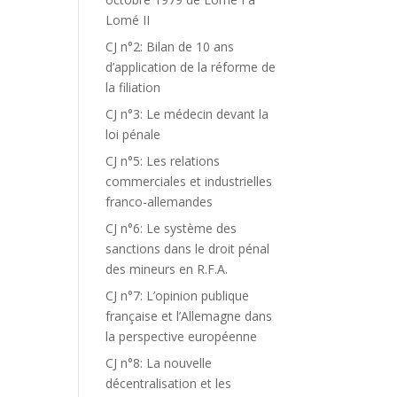
Lomé II
CJ n°2: Bilan de 10 ans
d’application de la réforme de
la filiation
CJ n°3: Le médecin devant la
loi pénale
CJ n°5: Les relations
commerciales et industrielles
franco-allemandes
CJ n°6: Le système des
sanctions dans le droit pénal
des mineurs en R.F.A.
CJ n°7: L’opinion publique
française et l’Allemagne dans
la perspective européenne
CJ n°8: La nouvelle
décentralisation et les