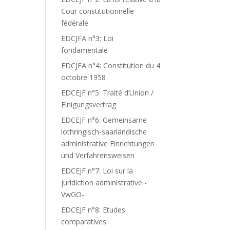
Cour constitutionnelle
fédérale
EDCJFA n°3: Loi
fondamentale
EDCJFA n°4: Constitution du 4
octobre 1958
EDCEJF n°5: Traité d’Union /
Einigungsvertrag
EDCEJF n°6: Gemeinsame
lothringisch-saarländische
administrative Einrichtungen
und Verfahrensweisen
EDCEJF n°7: Loi sur la
juridiction administrative -
VwGO-
EDCEJF n°8: Etudes
comparatives