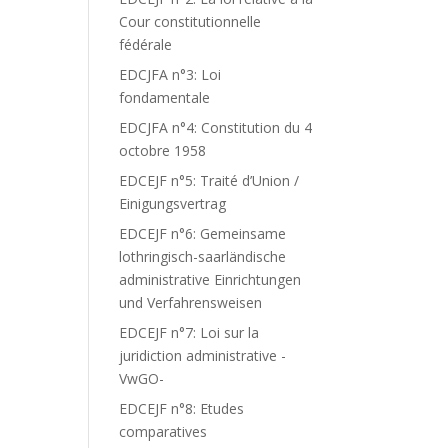
Cour constitutionnelle
fédérale
EDCJFA n°3: Loi
fondamentale
EDCJFA n°4: Constitution du 4
octobre 1958
EDCEJF n°5: Traité d’Union /
Einigungsvertrag
EDCEJF n°6: Gemeinsame
lothringisch-saarländische
administrative Einrichtungen
und Verfahrensweisen
EDCEJF n°7: Loi sur la
juridiction administrative -
VwGO-
EDCEJF n°8: Etudes
comparatives