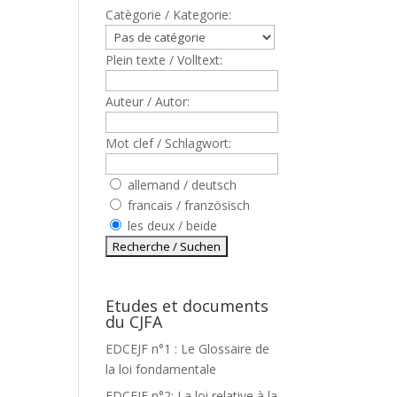
Catègorie / Kategorie:
Plein texte / Volltext:
Auteur / Autor:
Mot clef / Schlagwort:
allemand / deutsch
francais / französisch
les deux / beide
Etudes et documents
du CJFA
EDCEJF n°1 : Le Glossaire de
la loi fondamentale
EDCEJF n°2: La loi relative à la