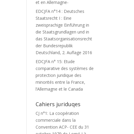
et en Allemagne-
EDCJFA n°14 : Deutsches
Staatsrecht I : Eine
zweisprachige Einführung in
die Staatsgrundlagen und in
das Staatsorganisationsrecht
der Bundesrepublik
Deutschland, 2. Auflage 2016
EDCJFA n° 15: Etude
comparative des systèmes de
protection juridique des
minorités entre la France,
l’Allemagne et le Canada
Cahiers juriduqes
CJ n°1: La coopération
commerciale dans la
Convention ACP- CEE du 31
octobre 1979 de Lomé I à