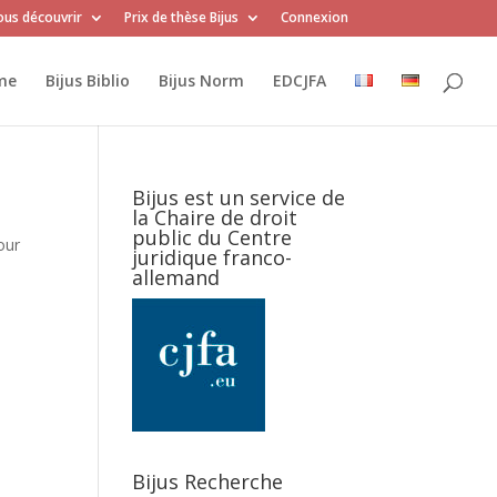
us découvrir
Prix de thèse Bijus
Connexion
me
Bijus Biblio
Bijus Norm
EDCJFA
Bijus est un service de
la Chaire de droit
public du Centre
our
juridique franco-
allemand
Bijus Recherche