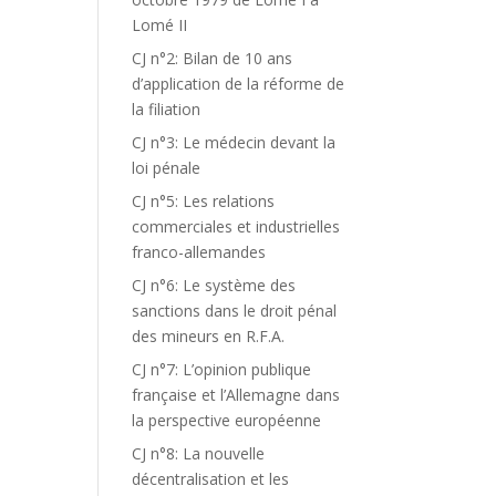
Lomé II
CJ n°2: Bilan de 10 ans
d’application de la réforme de
la filiation
CJ n°3: Le médecin devant la
loi pénale
CJ n°5: Les relations
commerciales et industrielles
franco-allemandes
CJ n°6: Le système des
sanctions dans le droit pénal
des mineurs en R.F.A.
CJ n°7: L’opinion publique
française et l’Allemagne dans
la perspective européenne
CJ n°8: La nouvelle
décentralisation et les