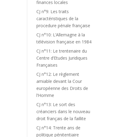
finances locales
CJ n°9: Les traits
caractéristiques de la
procedure pénale française
CJ n°10: L’Allemagne à la
télévision française en 1984
CJ n°11: Le trentenaire du
Centre d’Etudes Juridiques
Françaises
CJ n°12: Le règlement
amiable devant la Cour
européenne des Droits de
l’Homme
CJ n°13: Le sort des
créanciers dans le nouveau
droit français de la faillite
CJ n°14: Trente ans de
politique pénitentiaire