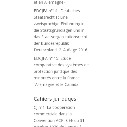
et en Allemagne-
EDCJFA n°14 : Deutsches
Staatsrecht I : Eine
zweisprachige Einführung in
die Staatsgrundlagen und in
das Staatsorganisationsrecht
der Bundesrepublik
Deutschland, 2. Auflage 2016
EDCJFA n° 15: Etude
comparative des systèmes de
protection juridique des
minorités entre la France,
l’Allemagne et le Canada
Cahiers juriduqes
CJ n°1: La coopération
commerciale dans la
Convention ACP- CEE du 31
octobre 1979 de Lomé I à