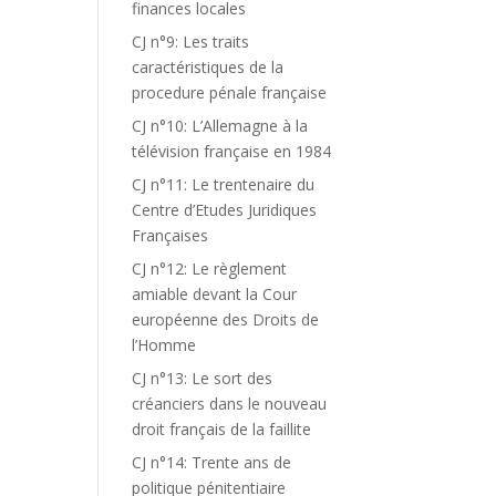
finances locales
CJ n°9: Les traits
caractéristiques de la
procedure pénale française
CJ n°10: L’Allemagne à la
télévision française en 1984
CJ n°11: Le trentenaire du
Centre d’Etudes Juridiques
Françaises
CJ n°12: Le règlement
amiable devant la Cour
européenne des Droits de
l’Homme
CJ n°13: Le sort des
créanciers dans le nouveau
droit français de la faillite
CJ n°14: Trente ans de
politique pénitentiaire