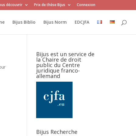
us découvrir
Prix de thèse Bijus
Connexion
me
Bijus Biblio
Bijus Norm
EDCJFA
Bijus est un service de
la Chaire de droit
public du Centre
our
juridique franco-
allemand
Bijus Recherche