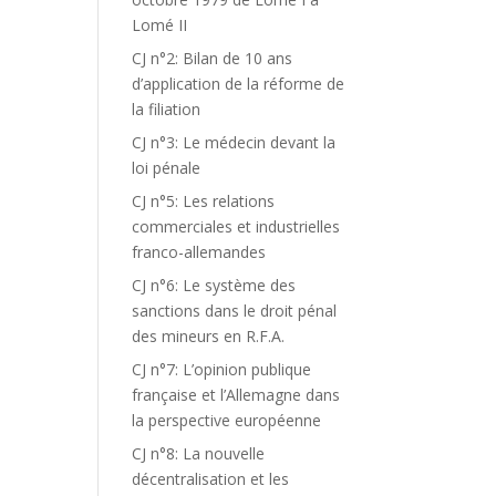
Lomé II
CJ n°2: Bilan de 10 ans
d’application de la réforme de
la filiation
CJ n°3: Le médecin devant la
loi pénale
CJ n°5: Les relations
commerciales et industrielles
franco-allemandes
CJ n°6: Le système des
sanctions dans le droit pénal
des mineurs en R.F.A.
CJ n°7: L’opinion publique
française et l’Allemagne dans
la perspective européenne
CJ n°8: La nouvelle
décentralisation et les