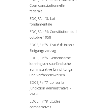
Cour constitutionnelle
fédérale
EDCJFA n°3: Loi
fondamentale
EDCJFA n°4: Constitution du 4
octobre 1958
EDCEJF n°5: Traité d’Union /
Einigungsvertrag
EDCEJF n°6: Gemeinsame
lothringisch-saarländische
administrative Einrichtungen
und Verfahrensweisen
EDCEJF n°7: Loi sur la
juridiction administrative -
VwGO-
EDCEJF n°8: Etudes
comparatives