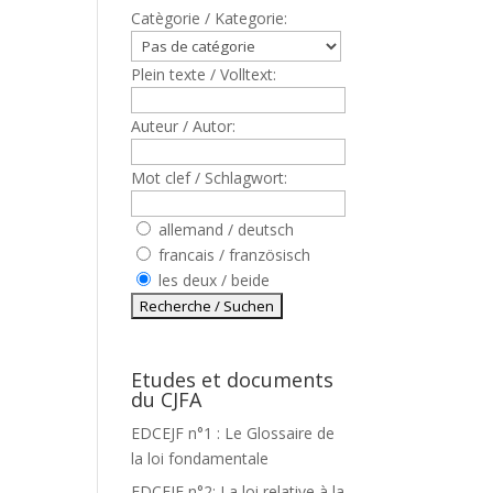
Catègorie / Kategorie:
Plein texte / Volltext:
Auteur / Autor:
Mot clef / Schlagwort:
allemand / deutsch
francais / französisch
les deux / beide
Etudes et documents
du CJFA
EDCEJF n°1 : Le Glossaire de
la loi fondamentale
EDCEJF n°2: La loi relative à la