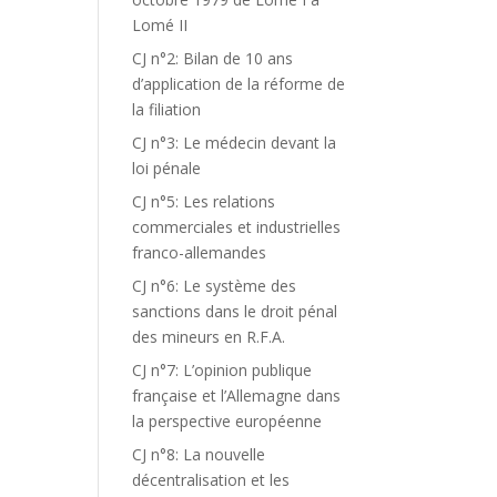
Lomé II
CJ n°2: Bilan de 10 ans
d’application de la réforme de
la filiation
CJ n°3: Le médecin devant la
loi pénale
CJ n°5: Les relations
commerciales et industrielles
franco-allemandes
CJ n°6: Le système des
sanctions dans le droit pénal
des mineurs en R.F.A.
CJ n°7: L’opinion publique
française et l’Allemagne dans
la perspective européenne
CJ n°8: La nouvelle
décentralisation et les