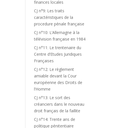
finances locales
CJ n°9: Les traits
caractéristiques de la
procedure pénale française
CJ n°10: L’Allemagne à la
télévision française en 1984
CJ n°11: Le trentenaire du
Centre d’Etudes Juridiques
Françaises
CJ n°12: Le règlement
amiable devant la Cour
européenne des Droits de
l’Homme
CJ n°13: Le sort des
créanciers dans le nouveau
droit français de la faillite
CJ n°14: Trente ans de
politique pénitentiaire