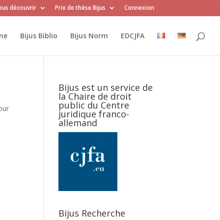
us découvrir
Prix de thèse Bijus
Connexion
me
Bijus Biblio
Bijus Norm
EDCJFA
Bijus est un service de
la Chaire de droit
public du Centre
our
juridique franco-
allemand
Bijus Recherche