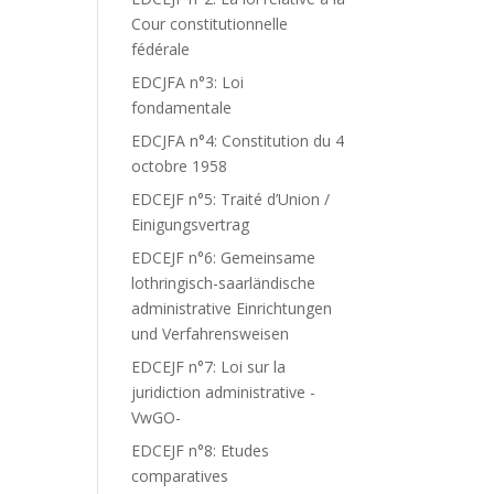
Cour constitutionnelle
fédérale
EDCJFA n°3: Loi
fondamentale
EDCJFA n°4: Constitution du 4
octobre 1958
EDCEJF n°5: Traité d’Union /
Einigungsvertrag
EDCEJF n°6: Gemeinsame
lothringisch-saarländische
administrative Einrichtungen
und Verfahrensweisen
EDCEJF n°7: Loi sur la
juridiction administrative -
VwGO-
EDCEJF n°8: Etudes
comparatives