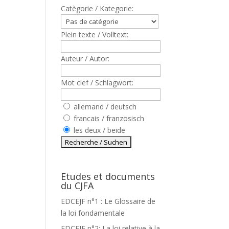
Catègorie / Kategorie:
Plein texte / Volltext:
Auteur / Autor:
Mot clef / Schlagwort:
allemand / deutsch
francais / französisch
les deux / beide
Etudes et documents
du CJFA
EDCEJF n°1 : Le Glossaire de
la loi fondamentale
EDCEJF n°2: La loi relative à la