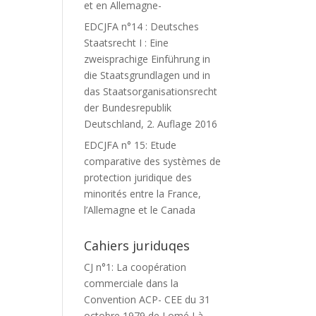
et en Allemagne-
EDCJFA n°14 : Deutsches
Staatsrecht I : Eine
zweisprachige Einführung in
die Staatsgrundlagen und in
das Staatsorganisationsrecht
der Bundesrepublik
Deutschland, 2. Auflage 2016
EDCJFA n° 15: Etude
comparative des systèmes de
protection juridique des
minorités entre la France,
l’Allemagne et le Canada
Cahiers juriduqes
CJ n°1: La coopération
commerciale dans la
Convention ACP- CEE du 31
octobre 1979 de Lomé I à