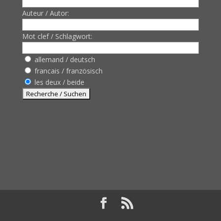
Auteur / Autor:
Mot clef / Schlagwort:
allemand / deutsch
francais / französisch
les deux / beide
Design de
Elegant Themes
| Propulsé par