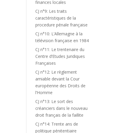
finances locales
CJ n°9: Les traits
caractéristiques de la
procedure pénale française
CJ n°10: L’Allemagne à la
télévision française en 1984
CJ n°11: Le trentenaire du
Centre d’Etudes Juridiques
Françaises
CJ n°12: Le règlement
amiable devant la Cour
européenne des Droits de
l’Homme
CJ n°13: Le sort des
créanciers dans le nouveau
droit français de la faillite
CJ n°14: Trente ans de
politique pénitentiaire