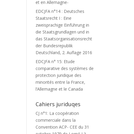
et en Allemagne-
EDCJFA n°14 : Deutsches
Staatsrecht I : Eine
zweisprachige Einführung in
die Staatsgrundlagen und in
das Staatsorganisationsrecht
der Bundesrepublik
Deutschland, 2. Auflage 2016
EDCJFA n° 15: Etude
comparative des systèmes de
protection juridique des
minorités entre la France,
l’Allemagne et le Canada
Cahiers juriduqes
CJ n°1: La coopération
commerciale dans la
Convention ACP- CEE du 31
octobre 1979 de Lomé I à