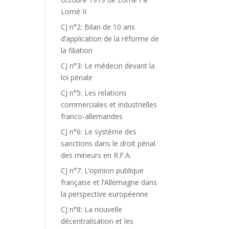
Lomé II
CJ n°2: Bilan de 10 ans
d’application de la réforme de
la filiation
CJ n°3: Le médecin devant la
loi pénale
CJ n°5: Les relations
commerciales et industrielles
franco-allemandes
CJ n°6: Le système des
sanctions dans le droit pénal
des mineurs en R.F.A.
CJ n°7: L’opinion publique
française et l’Allemagne dans
la perspective européenne
CJ n°8: La nouvelle
décentralisation et les