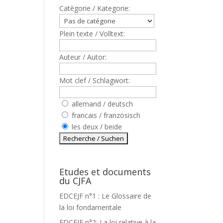
Catègorie / Kategorie:
Plein texte / Volltext:
Auteur / Autor:
Mot clef / Schlagwort:
allemand / deutsch
francais / französisch
les deux / beide
Etudes et documents
du CJFA
EDCEJF n°1 : Le Glossaire de
la loi fondamentale
EDCEJF n°2: La loi relative à la