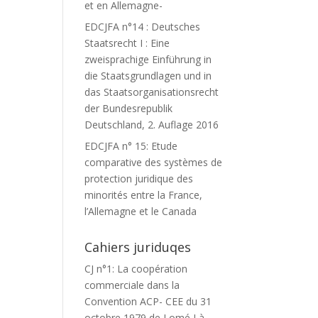
et en Allemagne-
EDCJFA n°14 : Deutsches
Staatsrecht I : Eine
zweisprachige Einführung in
die Staatsgrundlagen und in
das Staatsorganisationsrecht
der Bundesrepublik
Deutschland, 2. Auflage 2016
EDCJFA n° 15: Etude
comparative des systèmes de
protection juridique des
minorités entre la France,
l’Allemagne et le Canada
Cahiers juriduqes
CJ n°1: La coopération
commerciale dans la
Convention ACP- CEE du 31
octobre 1979 de Lomé I à