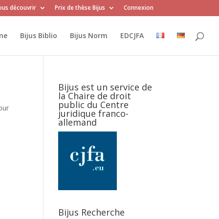
us découvrir
Prix de thèse Bijus
Connexion
me
Bijus Biblio
Bijus Norm
EDCJFA
Bijus est un service de
la Chaire de droit
public du Centre
our
juridique franco-
allemand
Bijus Recherche