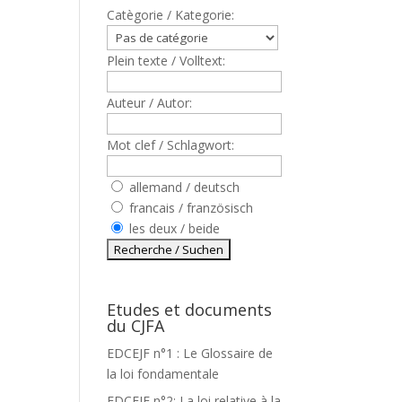
Catègorie / Kategorie:
Plein texte / Volltext:
Auteur / Autor:
Mot clef / Schlagwort:
allemand / deutsch
francais / französisch
les deux / beide
Etudes et documents
du CJFA
EDCEJF n°1 : Le Glossaire de
la loi fondamentale
EDCEJF n°2: La loi relative à la