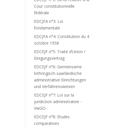
Cour constitutionnelle
fédérale
EDCJFA n°3: Loi
fondamentale
EDCJFA n°4: Constitution du 4
octobre 1958
EDCEJF n°5: Traité d’Union /
Einigungsvertrag
EDCEJF n°6: Gemeinsame
lothringisch-saarländische
administrative Einrichtungen
und Verfahrensweisen
EDCEJF n°7: Loi sur la
juridiction administrative -
VwGO-
EDCEJF n°8: Etudes
comparatives