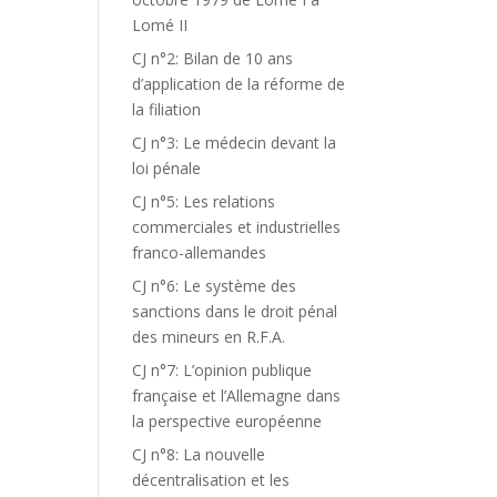
Lomé II
CJ n°2: Bilan de 10 ans
d’application de la réforme de
la filiation
CJ n°3: Le médecin devant la
loi pénale
CJ n°5: Les relations
commerciales et industrielles
franco-allemandes
CJ n°6: Le système des
sanctions dans le droit pénal
des mineurs en R.F.A.
CJ n°7: L’opinion publique
française et l’Allemagne dans
la perspective européenne
CJ n°8: La nouvelle
décentralisation et les