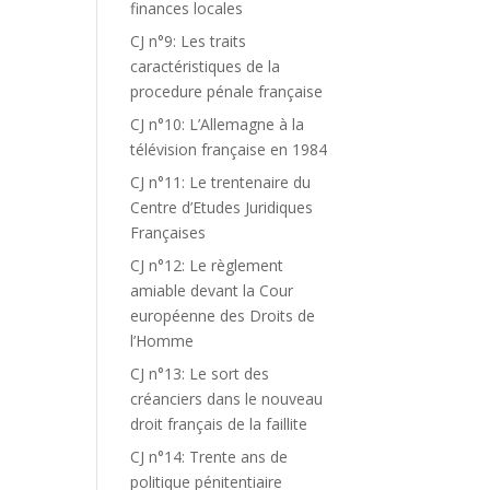
finances locales
CJ n°9: Les traits
caractéristiques de la
procedure pénale française
CJ n°10: L’Allemagne à la
télévision française en 1984
CJ n°11: Le trentenaire du
Centre d’Etudes Juridiques
Françaises
CJ n°12: Le règlement
amiable devant la Cour
européenne des Droits de
l’Homme
CJ n°13: Le sort des
créanciers dans le nouveau
droit français de la faillite
CJ n°14: Trente ans de
politique pénitentiaire