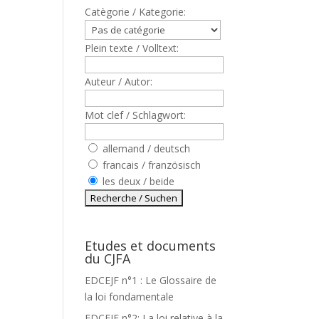
Catègorie / Kategorie:
Plein texte / Volltext:
Auteur / Autor:
Mot clef / Schlagwort:
allemand / deutsch
francais / französisch
les deux / beide
Etudes et documents
du CJFA
EDCEJF n°1 : Le Glossaire de
la loi fondamentale
EDCEJF n°2: La loi relative à la