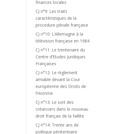
finances locales
CJ n°9: Les traits
caractéristiques de la
procedure pénale française
CJ n°10: L’Allemagne à la
télévision française en 1984
CJ n°11: Le trentenaire du
Centre d’Etudes Juridiques
Françaises
CJ n°12: Le règlement
amiable devant la Cour
européenne des Droits de
l’Homme
CJ n°13: Le sort des
créanciers dans le nouveau
droit français de la faillite
CJ n°14: Trente ans de
politique pénitentiaire