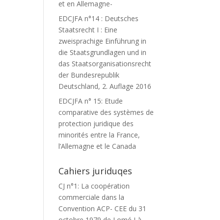
et en Allemagne-
EDCJFA n°14 : Deutsches
Staatsrecht I : Eine
zweisprachige Einführung in
die Staatsgrundlagen und in
das Staatsorganisationsrecht
der Bundesrepublik
Deutschland, 2. Auflage 2016
EDCJFA n° 15: Etude
comparative des systèmes de
protection juridique des
minorités entre la France,
l’Allemagne et le Canada
Cahiers juriduqes
CJ n°1: La coopération
commerciale dans la
Convention ACP- CEE du 31
octobre 1979 de Lomé I à