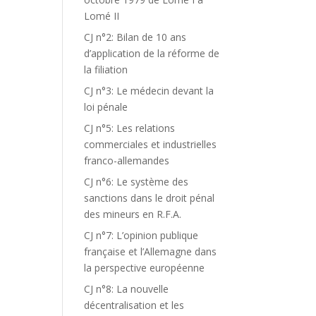
Lomé II
CJ n°2: Bilan de 10 ans
d’application de la réforme de
la filiation
CJ n°3: Le médecin devant la
loi pénale
CJ n°5: Les relations
commerciales et industrielles
franco-allemandes
CJ n°6: Le système des
sanctions dans le droit pénal
des mineurs en R.F.A.
CJ n°7: L’opinion publique
française et l’Allemagne dans
la perspective européenne
CJ n°8: La nouvelle
décentralisation et les