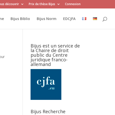
us découvrir
Prix de thèse Bijus
Connexion
me
Bijus Biblio
Bijus Norm
EDCJFA
Bijus est un service de
la Chaire de droit
public du Centre
our
juridique franco-
allemand
Bijus Recherche