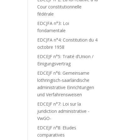
Cour constitutionnelle
fédérale
EDCJFA n°3: Loi
fondamentale
EDCJFA n°4: Constitution du 4
octobre 1958
EDCEJF n°5: Traité d’Union /
Einigungsvertrag
EDCEJF n°6: Gemeinsame
lothringisch-saarländische
administrative Einrichtungen
und Verfahrensweisen
EDCEJF n°7: Loi sur la
juridiction administrative -
VwGO-
EDCEJF n°8: Etudes
comparatives