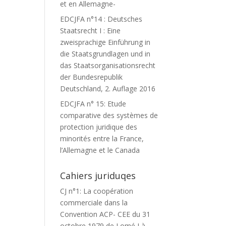
et en Allemagne-
EDCJFA n°14 : Deutsches
Staatsrecht I : Eine
zweisprachige Einführung in
die Staatsgrundlagen und in
das Staatsorganisationsrecht
der Bundesrepublik
Deutschland, 2. Auflage 2016
EDCJFA n° 15: Etude
comparative des systèmes de
protection juridique des
minorités entre la France,
l’Allemagne et le Canada
Cahiers juriduqes
CJ n°1: La coopération
commerciale dans la
Convention ACP- CEE du 31
octobre 1979 de Lomé I à