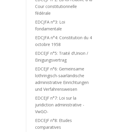
Cour constitutionnelle
fédérale
EDCJFA n°3: Loi
fondamentale
EDCJFA n°4: Constitution du 4
octobre 1958
EDCEJF n°5: Traité d’Union /
Einigungsvertrag
EDCEJF n°6: Gemeinsame
lothringisch-saarländische
administrative Einrichtungen
und Verfahrensweisen
EDCEJF n°7: Loi sur la
juridiction administrative -
VwGO-
EDCEJF n°8: Etudes
comparatives