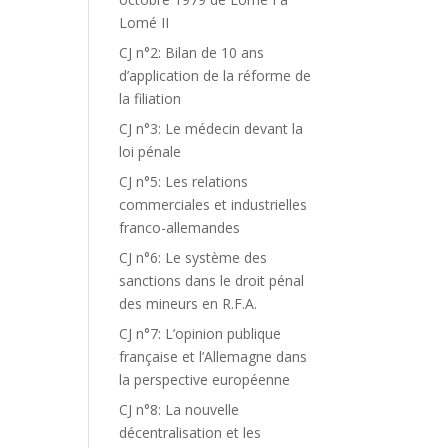
Lomé II
CJ n°2: Bilan de 10 ans
d’application de la réforme de
la filiation
CJ n°3: Le médecin devant la
loi pénale
CJ n°5: Les relations
commerciales et industrielles
franco-allemandes
CJ n°6: Le système des
sanctions dans le droit pénal
des mineurs en R.F.A.
CJ n°7: L’opinion publique
française et l’Allemagne dans
la perspective européenne
CJ n°8: La nouvelle
décentralisation et les