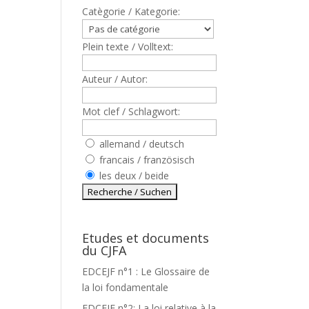
Catègorie / Kategorie:
Plein texte / Volltext:
Auteur / Autor:
Mot clef / Schlagwort:
allemand / deutsch
francais / französisch
les deux / beide
Etudes et documents
du CJFA
EDCEJF n°1 : Le Glossaire de
la loi fondamentale
EDCEJF n°2: La loi relative à la