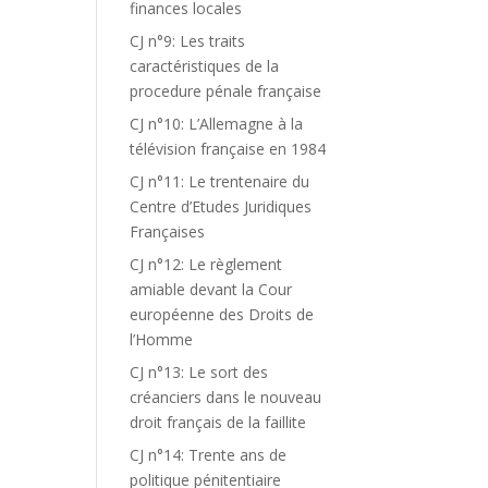
finances locales
CJ n°9: Les traits
caractéristiques de la
procedure pénale française
CJ n°10: L’Allemagne à la
télévision française en 1984
CJ n°11: Le trentenaire du
Centre d’Etudes Juridiques
Françaises
CJ n°12: Le règlement
amiable devant la Cour
européenne des Droits de
l’Homme
CJ n°13: Le sort des
créanciers dans le nouveau
droit français de la faillite
CJ n°14: Trente ans de
politique pénitentiaire