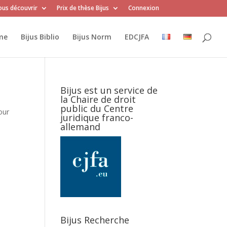
us découvrir
Prix de thèse Bijus
Connexion
me
Bijus Biblio
Bijus Norm
EDCJFA
Bijus est un service de
la Chaire de droit
public du Centre
our
juridique franco-
allemand
Bijus Recherche