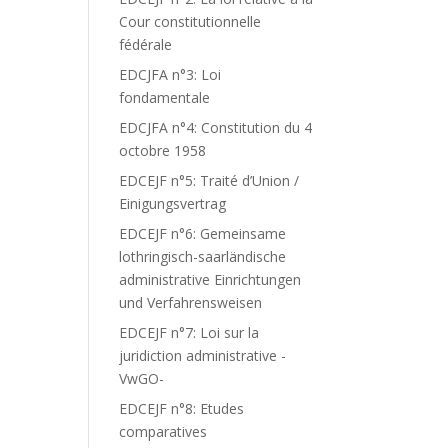
Cour constitutionnelle
fédérale
EDCJFA n°3: Loi
fondamentale
EDCJFA n°4: Constitution du 4
octobre 1958
EDCEJF n°5: Traité d’Union /
Einigungsvertrag
EDCEJF n°6: Gemeinsame
lothringisch-saarländische
administrative Einrichtungen
und Verfahrensweisen
EDCEJF n°7: Loi sur la
juridiction administrative -
VwGO-
EDCEJF n°8: Etudes
comparatives