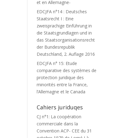
et en Allemagne-
EDCJFA n°14 : Deutsches
Staatsrecht I : Eine
zweisprachige Einführung in
die Staatsgrundlagen und in
das Staatsorganisationsrecht
der Bundesrepublik
Deutschland, 2. Auflage 2016
EDCJFA n° 15: Etude
comparative des systèmes de
protection juridique des
minorités entre la France,
l’Allemagne et le Canada
Cahiers juriduqes
CJ n°1: La coopération
commerciale dans la
Convention ACP- CEE du 31
octobre 1979 de Lomé I à