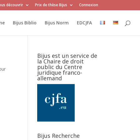
us découvrir
Prix de thèse Bijus
Connexion
me
Bijus Biblio
Bijus Norm
EDCJFA
Bijus est un service de
la Chaire de droit
public du Centre
our
juridique franco-
allemand
Bijus Recherche