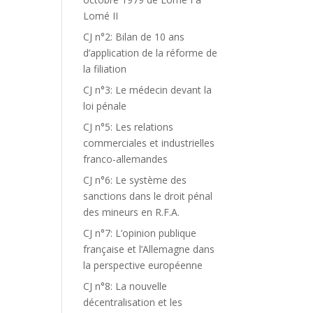
Lomé II
CJ n°2: Bilan de 10 ans
d’application de la réforme de
la filiation
CJ n°3: Le médecin devant la
loi pénale
CJ n°5: Les relations
commerciales et industrielles
franco-allemandes
CJ n°6: Le système des
sanctions dans le droit pénal
des mineurs en R.F.A.
CJ n°7: L’opinion publique
française et l’Allemagne dans
la perspective européenne
CJ n°8: La nouvelle
décentralisation et les