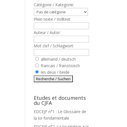
Catègorie / Kategorie:
Plein texte / Volltext:
Auteur / Autor:
Mot clef / Schlagwort:
allemand / deutsch
francais / französisch
les deux / beide
Etudes et documents
du CJFA
EDCEJF n°1 : Le Glossaire de
la loi fondamentale
EDCEJF n°2: La loi relative à la