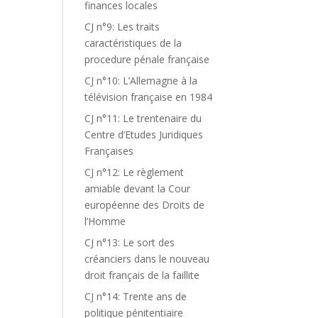
finances locales
CJ n°9: Les traits
caractéristiques de la
procedure pénale française
CJ n°10: L’Allemagne à la
télévision française en 1984
CJ n°11: Le trentenaire du
Centre d’Etudes Juridiques
Françaises
CJ n°12: Le règlement
amiable devant la Cour
européenne des Droits de
l’Homme
CJ n°13: Le sort des
créanciers dans le nouveau
droit français de la faillite
CJ n°14: Trente ans de
politique pénitentiaire