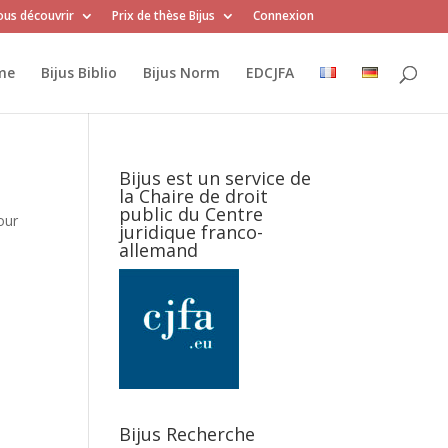
us découvrir
Prix de thèse Bijus
Connexion
me
Bijus Biblio
Bijus Norm
EDCJFA
Bijus est un service de
la Chaire de droit
public du Centre
our
juridique franco-
allemand
Bijus Recherche