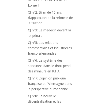
Lomé II
CJ n°2: Bilan de 10 ans
d’application de la réforme de
la filiation
CJ n°3: Le médecin devant la
loi pénale
CJ n°5: Les relations
commerciales et industrielles
franco-allemandes
CJ n°6: Le système des
sanctions dans le droit pénal
des mineurs en R.F.A.
CJ n°7: L’opinion publique
française et l’Allemagne dans
la perspective européenne
CJ n°8: La nouvelle
décentralisation et les