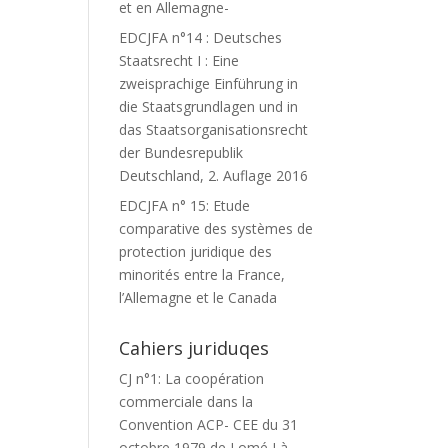
et en Allemagne-
EDCJFA n°14 : Deutsches
Staatsrecht I : Eine
zweisprachige Einführung in
die Staatsgrundlagen und in
das Staatsorganisationsrecht
der Bundesrepublik
Deutschland, 2. Auflage 2016
EDCJFA n° 15: Etude
comparative des systèmes de
protection juridique des
minorités entre la France,
l’Allemagne et le Canada
Cahiers juriduqes
CJ n°1: La coopération
commerciale dans la
Convention ACP- CEE du 31
octobre 1979 de Lomé I à