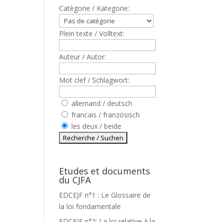
Catègorie / Kategorie:
Plein texte / Volltext:
Auteur / Autor:
Mot clef / Schlagwort:
allemand / deutsch
francais / französisch
les deux / beide
Etudes et documents
du CJFA
EDCEJF n°1 : Le Glossaire de
la loi fondamentale
EDCEJF n°2: La loi relative à la