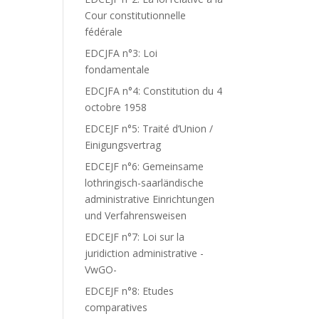
Cour constitutionnelle
fédérale
EDCJFA n°3: Loi
fondamentale
EDCJFA n°4: Constitution du 4
octobre 1958
EDCEJF n°5: Traité d’Union /
Einigungsvertrag
EDCEJF n°6: Gemeinsame
lothringisch-saarländische
administrative Einrichtungen
und Verfahrensweisen
EDCEJF n°7: Loi sur la
juridiction administrative -
VwGO-
EDCEJF n°8: Etudes
comparatives