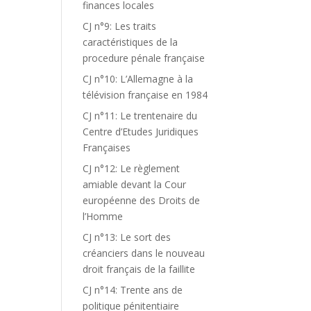
finances locales
CJ n°9: Les traits
caractéristiques de la
procedure pénale française
CJ n°10: L’Allemagne à la
télévision française en 1984
CJ n°11: Le trentenaire du
Centre d’Etudes Juridiques
Françaises
CJ n°12: Le règlement
amiable devant la Cour
européenne des Droits de
l’Homme
CJ n°13: Le sort des
créanciers dans le nouveau
droit français de la faillite
CJ n°14: Trente ans de
politique pénitentiaire