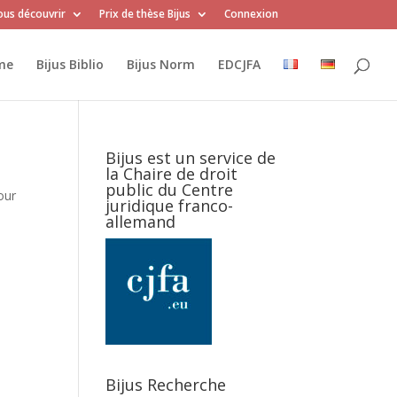
us découvrir
Prix de thèse Bijus
Connexion
me
Bijus Biblio
Bijus Norm
EDCJFA
Bijus est un service de
la Chaire de droit
public du Centre
our
juridique franco-
allemand
Bijus Recherche