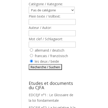
Catègorie / Kategorie:
Plein texte / Volltext:
Auteur / Autor:
Mot clef / Schlagwort:
allemand / deutsch
francais / französisch
les deux / beide
Etudes et documents
du CJFA
EDCEJF n°1 : Le Glossaire de
la loi fondamentale
EDCEJF n°2: La loi relative à la