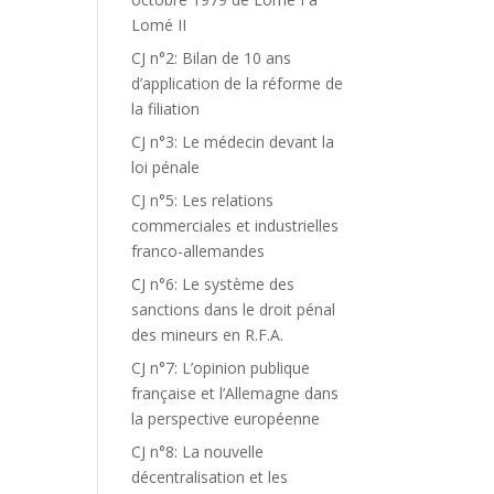
Lomé II
CJ n°2: Bilan de 10 ans
d’application de la réforme de
la filiation
CJ n°3: Le médecin devant la
loi pénale
CJ n°5: Les relations
commerciales et industrielles
franco-allemandes
CJ n°6: Le système des
sanctions dans le droit pénal
des mineurs en R.F.A.
CJ n°7: L’opinion publique
française et l’Allemagne dans
la perspective européenne
CJ n°8: La nouvelle
décentralisation et les