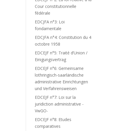
Cour constitutionnelle
fédérale
EDCJFA n°3: Loi
fondamentale
EDCJFA n°4: Constitution du 4
octobre 1958
EDCEJF n°5: Traité d’Union /
Einigungsvertrag
EDCEJF n°6: Gemeinsame
lothringisch-saarländische
administrative Einrichtungen
und Verfahrensweisen
EDCEJF n°7: Loi sur la
juridiction administrative -
VwGO-
EDCEJF n°8: Etudes
comparatives