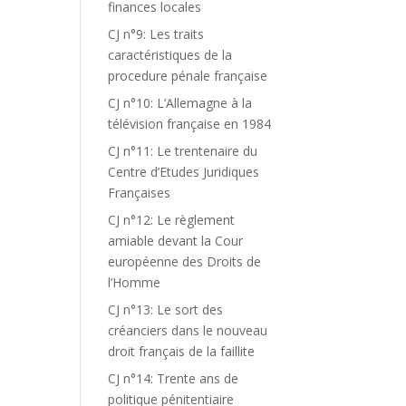
finances locales
CJ n°9: Les traits
caractéristiques de la
procedure pénale française
CJ n°10: L’Allemagne à la
télévision française en 1984
CJ n°11: Le trentenaire du
Centre d’Etudes Juridiques
Françaises
CJ n°12: Le règlement
amiable devant la Cour
européenne des Droits de
l’Homme
CJ n°13: Le sort des
créanciers dans le nouveau
droit français de la faillite
CJ n°14: Trente ans de
politique pénitentiaire