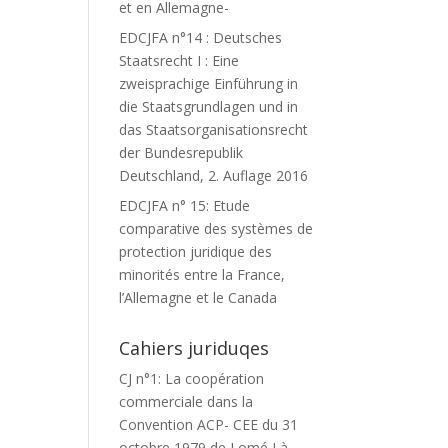
et en Allemagne-
EDCJFA n°14 : Deutsches
Staatsrecht I : Eine
zweisprachige Einführung in
die Staatsgrundlagen und in
das Staatsorganisationsrecht
der Bundesrepublik
Deutschland, 2. Auflage 2016
EDCJFA n° 15: Etude
comparative des systèmes de
protection juridique des
minorités entre la France,
l’Allemagne et le Canada
Cahiers juriduqes
CJ n°1: La coopération
commerciale dans la
Convention ACP- CEE du 31
octobre 1979 de Lomé I à