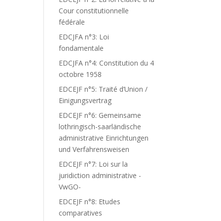
Cour constitutionnelle
fédérale
EDCJFA n°3: Loi
fondamentale
EDCJFA n°4: Constitution du 4
octobre 1958
EDCEJF n°5: Traité d’Union /
Einigungsvertrag
EDCEJF n°6: Gemeinsame
lothringisch-saarländische
administrative Einrichtungen
und Verfahrensweisen
EDCEJF n°7: Loi sur la
juridiction administrative -
VwGO-
EDCEJF n°8: Etudes
comparatives