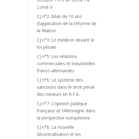
Lomé II
CJ n°2: Bilan de 10 ans
d’application de la réforme de
la filiation
CJ n°3: Le médecin devant la
loi pénale
CJ n°5: Les relations
commerciales et industrielles
franco-allemandes
CJ n°6: Le système des
sanctions dans le droit pénal
des mineurs en R.F.A.
CJ n°7: L’opinion publique
française et l’Allemagne dans
la perspective européenne
CJ n°8: La nouvelle
décentralisation et les