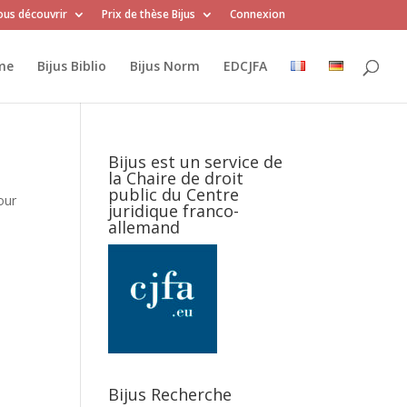
us découvrir
Prix de thèse Bijus
Connexion
me
Bijus Biblio
Bijus Norm
EDCJFA
Bijus est un service de
la Chaire de droit
public du Centre
our
juridique franco-
allemand
Bijus Recherche