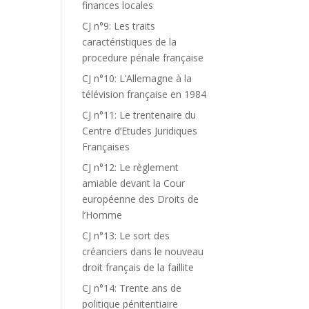
finances locales
CJ n°9: Les traits
caractéristiques de la
procedure pénale française
CJ n°10: L’Allemagne à la
télévision française en 1984
CJ n°11: Le trentenaire du
Centre d’Etudes Juridiques
Françaises
CJ n°12: Le règlement
amiable devant la Cour
européenne des Droits de
l’Homme
CJ n°13: Le sort des
créanciers dans le nouveau
droit français de la faillite
CJ n°14: Trente ans de
politique pénitentiaire