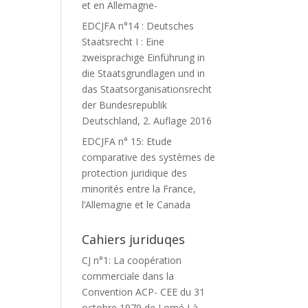
et en Allemagne-
EDCJFA n°14 : Deutsches
Staatsrecht I : Eine
zweisprachige Einführung in
die Staatsgrundlagen und in
das Staatsorganisationsrecht
der Bundesrepublik
Deutschland, 2. Auflage 2016
EDCJFA n° 15: Etude
comparative des systèmes de
protection juridique des
minorités entre la France,
l’Allemagne et le Canada
Cahiers juriduqes
CJ n°1: La coopération
commerciale dans la
Convention ACP- CEE du 31
octobre 1979 de Lomé I à