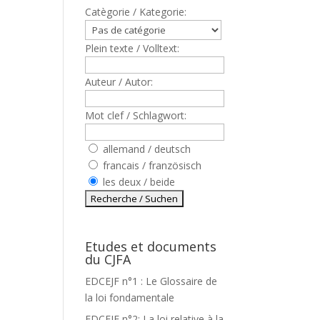
Catègorie / Kategorie:
Plein texte / Volltext:
Auteur / Autor:
Mot clef / Schlagwort:
allemand / deutsch
francais / französisch
les deux / beide
Etudes et documents
du CJFA
EDCEJF n°1 : Le Glossaire de
la loi fondamentale
EDCEJF n°2: La loi relative à la