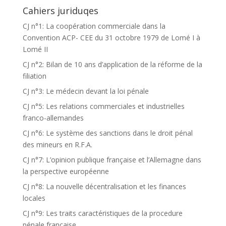
Cahiers juriduqes
CJ n°1: La coopération commerciale dans la
Convention ACP- CEE du 31 octobre 1979 de Lomé I à
Lomé II
CJ n°2: Bilan de 10 ans d’application de la réforme de la
filiation
CJ n°3: Le médecin devant la loi pénale
CJ n°5: Les relations commerciales et industrielles
franco-allemandes
CJ n°6: Le système des sanctions dans le droit pénal
des mineurs en R.F.A.
CJ n°7: L’opinion publique française et l’Allemagne dans
la perspective européenne
CJ n°8: La nouvelle décentralisation et les finances
locales
CJ n°9: Les traits caractéristiques de la procedure
pénale française