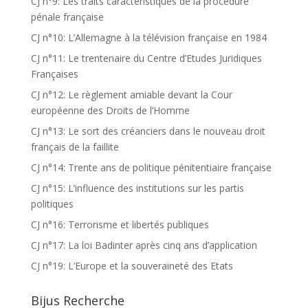
CJ n°9: Les traits caractéristiques de la procedure
pénale française
CJ n°10: L’Allemagne à la télévision française en 1984
CJ n°11: Le trentenaire du Centre d’Etudes Juridiques
Françaises
CJ n°12: Le règlement amiable devant la Cour
européenne des Droits de l’Homme
CJ n°13: Le sort des créanciers dans le nouveau droit
français de la faillite
CJ n°14: Trente ans de politique pénitentiaire française
CJ n°15: L’influence des institutions sur les partis
politiques
CJ n°16: Terrorisme et libertés publiques
CJ n°17: La loi Badinter après cinq ans d’application
CJ n°19: L’Europe et la souveraineté des Etats
Bijus Recherche