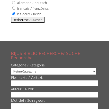
allemand / deutsch
francais / französisch
les deux / beide
BIJUS BIBLIO RECHERCHE/ SUCHE
Recherche
Catègorie / Kategorie:
Plein texte / Volltext:
Auteur / Autor:
Mot clef / Schlagwort: