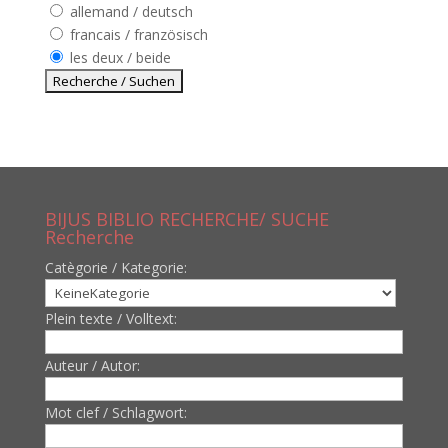
allemand / deutsch
francais / französisch
les deux / beide
BIJUS BIBLIO RECHERCHE/ SUCHE
Recherche
Catègorie / Kategorie:
Plein texte / Volltext:
Auteur / Autor:
Mot clef / Schlagwort: