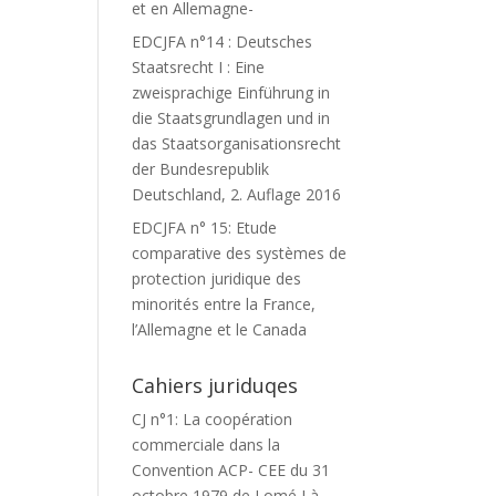
et en Allemagne-
EDCJFA n°14 : Deutsches
Staatsrecht I : Eine
zweisprachige Einführung in
die Staatsgrundlagen und in
das Staatsorganisationsrecht
der Bundesrepublik
Deutschland, 2. Auflage 2016
EDCJFA n° 15: Etude
comparative des systèmes de
protection juridique des
minorités entre la France,
l’Allemagne et le Canada
Cahiers juriduqes
CJ n°1: La coopération
commerciale dans la
Convention ACP- CEE du 31
octobre 1979 de Lomé I à