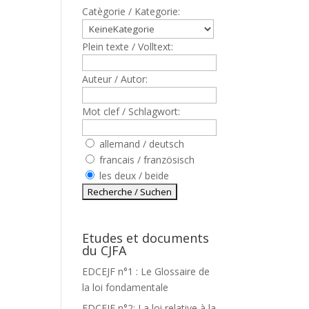
Catègorie / Kategorie:
Plein texte / Volltext:
Auteur / Autor:
Mot clef / Schlagwort:
allemand / deutsch
francais / französisch
les deux / beide
Etudes et documents
du CJFA
EDCEJF n°1 : Le Glossaire de
la loi fondamentale
EDCEJF n°2: La loi relative à la