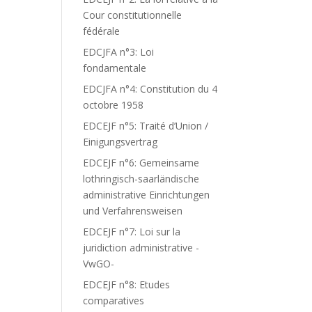
Cour constitutionnelle
fédérale
EDCJFA n°3: Loi
fondamentale
EDCJFA n°4: Constitution du 4
octobre 1958
EDCEJF n°5: Traité d’Union /
Einigungsvertrag
EDCEJF n°6: Gemeinsame
lothringisch-saarländische
administrative Einrichtungen
und Verfahrensweisen
EDCEJF n°7: Loi sur la
juridiction administrative -
VwGO-
EDCEJF n°8: Etudes
comparatives