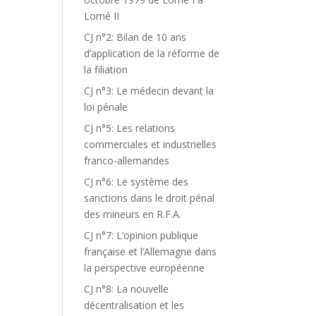
Lomé II
CJ n°2: Bilan de 10 ans
d’application de la réforme de
la filiation
CJ n°3: Le médecin devant la
loi pénale
CJ n°5: Les relations
commerciales et industrielles
franco-allemandes
CJ n°6: Le système des
sanctions dans le droit pénal
des mineurs en R.F.A.
CJ n°7: L’opinion publique
française et l’Allemagne dans
la perspective européenne
CJ n°8: La nouvelle
décentralisation et les