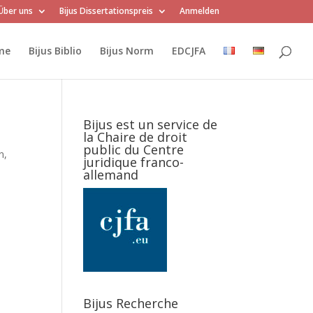
Über uns
Bijus Dissertationspreis
Anmelden
me
Bijus Biblio
Bijus Norm
EDCJFA
Bijus est un service de
la Chaire de droit
public du Centre
n,
juridique franco-
allemand
Bijus Recherche