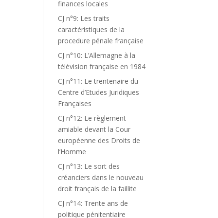
finances locales
CJ n°9: Les traits
caractéristiques de la
procedure pénale française
CJ n°10: L’Allemagne à la
télévision française en 1984
CJ n°11: Le trentenaire du
Centre d’Etudes Juridiques
Françaises
CJ n°12: Le règlement
amiable devant la Cour
européenne des Droits de
l’Homme
CJ n°13: Le sort des
créanciers dans le nouveau
droit français de la faillite
CJ n°14: Trente ans de
politique pénitentiaire