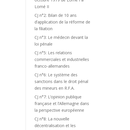
Lomé II
CJ n°2: Bilan de 10 ans
d’application de la réforme de
la filiation
CJ n°3: Le médecin devant la
loi pénale
CJ n°5: Les relations
commerciales et industrielles
franco-allemandes
CJ n°6: Le système des
sanctions dans le droit pénal
des mineurs en R.F.A.
CJ n°7: L’opinion publique
française et l’Allemagne dans
la perspective européenne
CJ n°8: La nouvelle
décentralisation et les