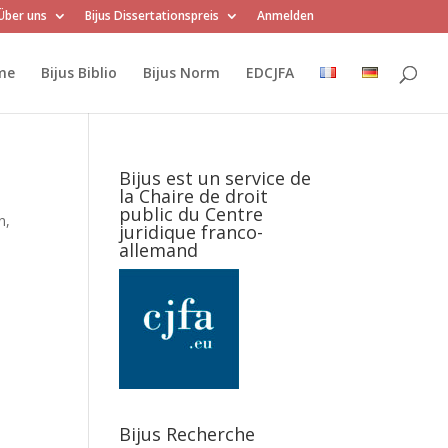
Über uns
Bijus Dissertationspreis
Anmelden
me
Bijus Biblio
Bijus Norm
EDCJFA
Bijus est un service de
la Chaire de droit
public du Centre
n,
juridique franco-
allemand
Bijus Recherche