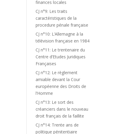
finances locales
CJ n°9: Les traits
caractéristiques de la
procedure pénale française
CJ n°10: L’Allemagne à la
télévision française en 1984
CJ n°11: Le trentenaire du
Centre d’Etudes Juridiques
Françaises
CJ n°12: Le règlement
amiable devant la Cour
européenne des Droits de
l’Homme
CJ n°13: Le sort des
créanciers dans le nouveau
droit français de la faillite
CJ n°14: Trente ans de
politique pénitentiaire