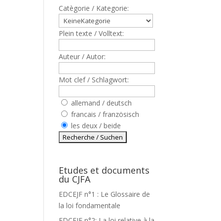
Catègorie / Kategorie:
Plein texte / Volltext:
Auteur / Autor:
Mot clef / Schlagwort:
allemand / deutsch
francais / französisch
les deux / beide
Etudes et documents
du CJFA
EDCEJF n°1 : Le Glossaire de
la loi fondamentale
EDCEJF n°2: La loi relative à la