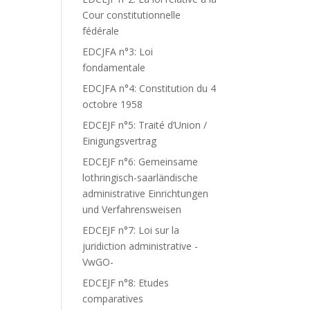
Cour constitutionnelle
fédérale
EDCJFA n°3: Loi
fondamentale
EDCJFA n°4: Constitution du 4
octobre 1958
EDCEJF n°5: Traité d’Union /
Einigungsvertrag
EDCEJF n°6: Gemeinsame
lothringisch-saarländische
administrative Einrichtungen
und Verfahrensweisen
EDCEJF n°7: Loi sur la
juridiction administrative -
VwGO-
EDCEJF n°8: Etudes
comparatives