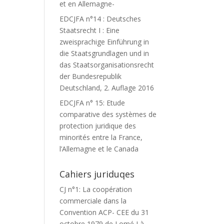
et en Allemagne-
EDCJFA n°14 : Deutsches
Staatsrecht I : Eine
zweisprachige Einführung in
die Staatsgrundlagen und in
das Staatsorganisationsrecht
der Bundesrepublik
Deutschland, 2. Auflage 2016
EDCJFA n° 15: Etude
comparative des systèmes de
protection juridique des
minorités entre la France,
l’Allemagne et le Canada
Cahiers juriduqes
CJ n°1: La coopération
commerciale dans la
Convention ACP- CEE du 31
octobre 1979 de Lomé I à