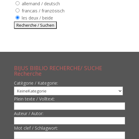
allemand / deutsch
francais / französisch
les deux / beide
BIJUS BIBLIO RECHERCHE/ SUCHE
Recherche
Catègorie / Kategorie:
Plein texte / Volltext:
Auteur / Autor:
Mot clef / Schlagwort: