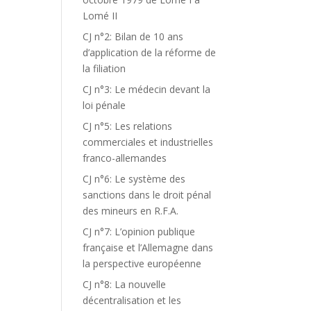
Lomé II
CJ n°2: Bilan de 10 ans
d’application de la réforme de
la filiation
CJ n°3: Le médecin devant la
loi pénale
CJ n°5: Les relations
commerciales et industrielles
franco-allemandes
CJ n°6: Le système des
sanctions dans le droit pénal
des mineurs en R.F.A.
CJ n°7: L’opinion publique
française et l’Allemagne dans
la perspective européenne
CJ n°8: La nouvelle
décentralisation et les