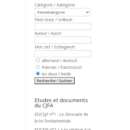
Catègorie / Kategorie:
Plein texte / Volltext:
Auteur / Autor:
Mot clef / Schlagwort:
allemand / deutsch
francais / französisch
les deux / beide
Etudes et documents
du CJFA
EDCEJF n°1 : Le Glossaire de
la loi fondamentale
EDCEJF n°2: La loi relative à la