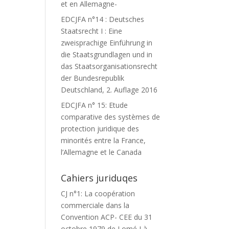
et en Allemagne-
EDCJFA n°14 : Deutsches
Staatsrecht I : Eine
zweisprachige Einführung in
die Staatsgrundlagen und in
das Staatsorganisationsrecht
der Bundesrepublik
Deutschland, 2. Auflage 2016
EDCJFA n° 15: Etude
comparative des systèmes de
protection juridique des
minorités entre la France,
l’Allemagne et le Canada
Cahiers juriduqes
CJ n°1: La coopération
commerciale dans la
Convention ACP- CEE du 31
octobre 1979 de Lomé I à