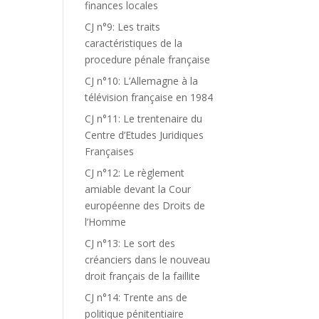
finances locales
CJ n°9: Les traits
caractéristiques de la
procedure pénale française
CJ n°10: L’Allemagne à la
télévision française en 1984
CJ n°11: Le trentenaire du
Centre d’Etudes Juridiques
Françaises
CJ n°12: Le règlement
amiable devant la Cour
européenne des Droits de
l’Homme
CJ n°13: Le sort des
créanciers dans le nouveau
droit français de la faillite
CJ n°14: Trente ans de
politique pénitentiaire