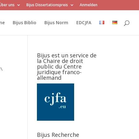
Über uns
Bijus Dissertationspreis
Anmelden
me
Bijus Biblio
Bijus Norm
EDCJFA
Bijus est un service de
la Chaire de droit
public du Centre
n,
juridique franco-
allemand
Bijus Recherche