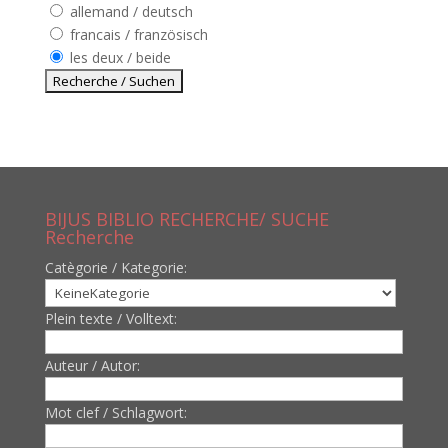
allemand / deutsch
francais / französisch
les deux / beide
BIJUS BIBLIO RECHERCHE/ SUCHE
Recherche
Catègorie / Kategorie:
Plein texte / Volltext:
Auteur / Autor:
Mot clef / Schlagwort: