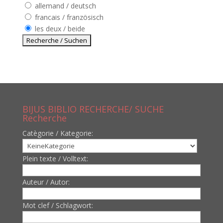
allemand / deutsch
francais / französisch
les deux / beide
BIJUS BIBLIO RECHERCHE/ SUCHE
Recherche
Catègorie / Kategorie:
Plein texte / Volltext:
Auteur / Autor:
Mot clef / Schlagwort: