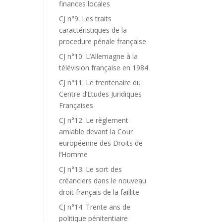
finances locales
CJ n°9: Les traits
caractéristiques de la
procedure pénale française
CJ n°10: L’Allemagne à la
télévision française en 1984
CJ n°11: Le trentenaire du
Centre d’Etudes Juridiques
Françaises
CJ n°12: Le règlement
amiable devant la Cour
européenne des Droits de
l’Homme
CJ n°13: Le sort des
créanciers dans le nouveau
droit français de la faillite
CJ n°14: Trente ans de
politique pénitentiaire