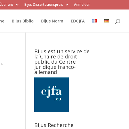
Über uns
Bijus Dissertationspreis
Anmelden
me
Bijus Biblio
Bijus Norm
EDCJFA
Bijus est un service de
la Chaire de droit
public du Centre
n,
juridique franco-
allemand
Bijus Recherche