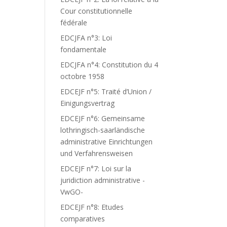
Cour constitutionnelle
fédérale
EDCJFA n°3: Loi
fondamentale
EDCJFA n°4: Constitution du 4
octobre 1958
EDCEJF n°5: Traité d’Union /
Einigungsvertrag
EDCEJF n°6: Gemeinsame
lothringisch-saarländische
administrative Einrichtungen
und Verfahrensweisen
EDCEJF n°7: Loi sur la
juridiction administrative -
VwGO-
EDCEJF n°8: Etudes
comparatives