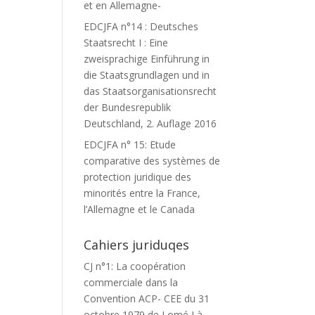
et en Allemagne-
EDCJFA n°14 : Deutsches
Staatsrecht I : Eine
zweisprachige Einführung in
die Staatsgrundlagen und in
das Staatsorganisationsrecht
der Bundesrepublik
Deutschland, 2. Auflage 2016
EDCJFA n° 15: Etude
comparative des systèmes de
protection juridique des
minorités entre la France,
l’Allemagne et le Canada
Cahiers juriduqes
CJ n°1: La coopération
commerciale dans la
Convention ACP- CEE du 31
octobre 1979 de Lomé I à