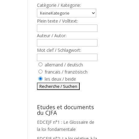
Catègorie / Kategorie:
Plein texte / Volltext:
Auteur / Autor:
Mot clef / Schlagwort:
allemand / deutsch
francais / französisch
les deux / beide
Etudes et documents
du CJFA
EDCEJF n°1 : Le Glossaire de
la loi fondamentale
EDCEJF n°2: La loi relative à la