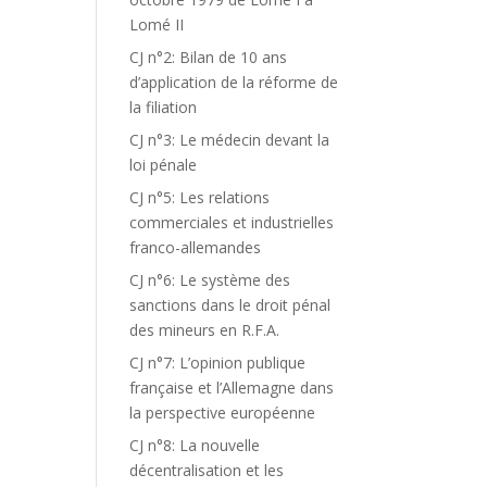
Lomé II
CJ n°2: Bilan de 10 ans
d’application de la réforme de
la filiation
CJ n°3: Le médecin devant la
loi pénale
CJ n°5: Les relations
commerciales et industrielles
franco-allemandes
CJ n°6: Le système des
sanctions dans le droit pénal
des mineurs en R.F.A.
CJ n°7: L’opinion publique
française et l’Allemagne dans
la perspective européenne
CJ n°8: La nouvelle
décentralisation et les