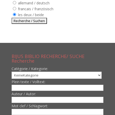
allemand / deutsch
francais / französisch
les deux / beide
BIJUS BIBLIO RECHERCHE/ SUCHE
Recherche
Catègorie / Kategorie:
Plein texte / Volltext:
Auteur / Autor:
Mot clef / Schlagwort: