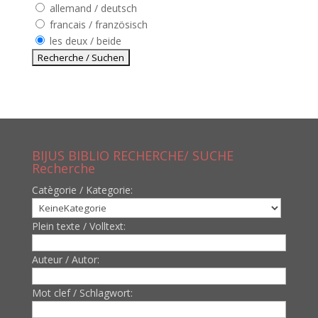
allemand / deutsch
francais / französisch
les deux / beide
BIJUS BIBLIO RECHERCHE/ SUCHE
Recherche
Catègorie / Kategorie:
Plein texte / Volltext:
Auteur / Autor:
Mot clef / Schlagwort: