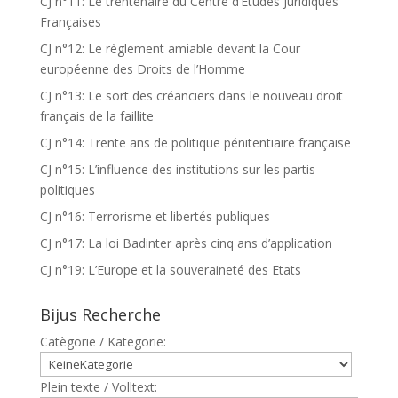
CJ n°11: Le trentenaire du Centre d’Etudes Juridiques
Françaises
CJ n°12: Le règlement amiable devant la Cour
européenne des Droits de l’Homme
CJ n°13: Le sort des créanciers dans le nouveau droit
français de la faillite
CJ n°14: Trente ans de politique pénitentiaire française
CJ n°15: L’influence des institutions sur les partis
politiques
CJ n°16: Terrorisme et libertés publiques
CJ n°17: La loi Badinter après cinq ans d’application
CJ n°19: L’Europe et la souveraineté des Etats
Bijus Recherche
Catègorie / Kategorie:
Plein texte / Volltext: