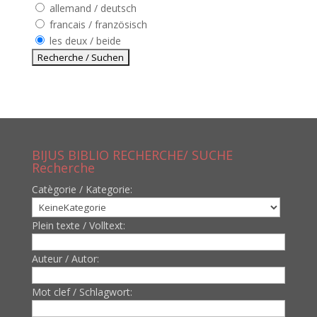
allemand / deutsch
francais / französisch
les deux / beide
BIJUS BIBLIO RECHERCHE/ SUCHE
Recherche
Catègorie / Kategorie:
Plein texte / Volltext:
Auteur / Autor:
Mot clef / Schlagwort: