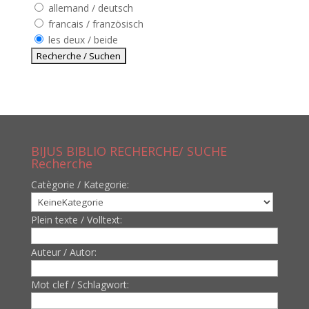
allemand / deutsch
francais / französisch
les deux / beide
BIJUS BIBLIO RECHERCHE/ SUCHE
Recherche
Catègorie / Kategorie:
Plein texte / Volltext:
Auteur / Autor:
Mot clef / Schlagwort: