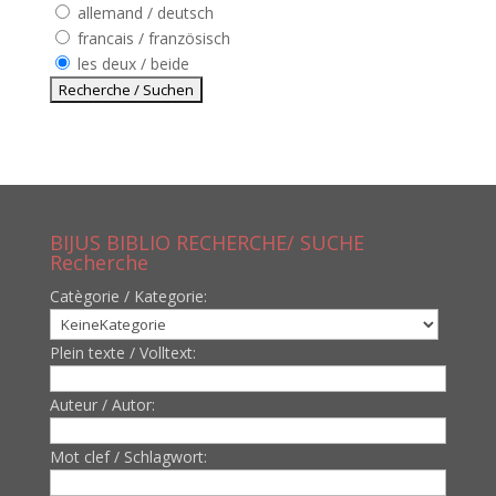
allemand / deutsch
francais / französisch
les deux / beide
BIJUS BIBLIO RECHERCHE/ SUCHE
Recherche
Catègorie / Kategorie:
Plein texte / Volltext:
Auteur / Autor:
Mot clef / Schlagwort: