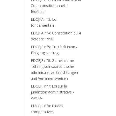
Cour constitutionnelle
fédérale
EDCJFA n°3: Loi
fondamentale
EDCJFA n°4: Constitution du 4
octobre 1958
EDCEJF n°5: Traité d’Union /
Einigungsvertrag
EDCEJF n°6: Gemeinsame
lothringisch-saarländische
administrative Einrichtungen
und Verfahrensweisen
EDCEJF n°7: Loi sur la
juridiction administrative -
VwGO-
EDCEJF n°8: Etudes
comparatives