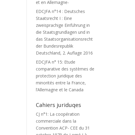
et en Allemagne-
EDCJFA n°14 : Deutsches
Staatsrecht I : Eine
zweisprachige Einführung in
die Staatsgrundlagen und in
das Staatsorganisationsrecht
der Bundesrepublik
Deutschland, 2. Auflage 2016
EDCJFA n° 15: Etude
comparative des systèmes de
protection juridique des
minorités entre la France,
l’Allemagne et le Canada
Cahiers juriduqes
CJ n°1: La coopération
commerciale dans la
Convention ACP- CEE du 31
octobre 1979 de Lomé I à