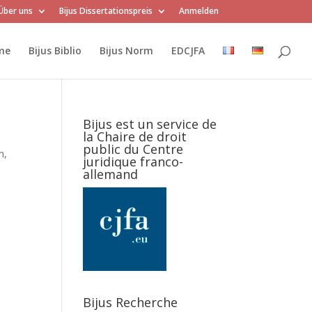
Über uns
Bijus Dissertationspreis
Anmelden
me
Bijus Biblio
Bijus Norm
EDCJFA
Bijus est un service de
la Chaire de droit
public du Centre
n,
juridique franco-
allemand
Bijus Recherche