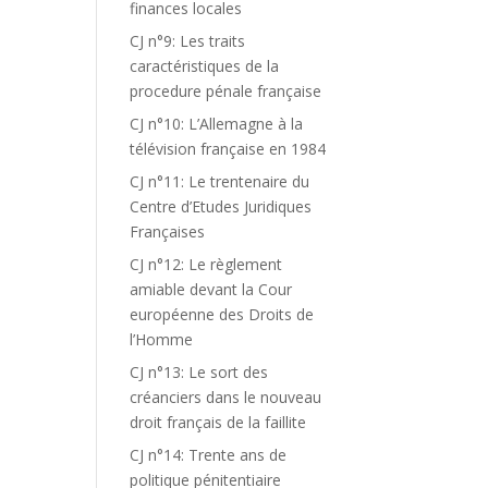
finances locales
CJ n°9: Les traits
caractéristiques de la
procedure pénale française
CJ n°10: L’Allemagne à la
télévision française en 1984
CJ n°11: Le trentenaire du
Centre d’Etudes Juridiques
Françaises
CJ n°12: Le règlement
amiable devant la Cour
européenne des Droits de
l’Homme
CJ n°13: Le sort des
créanciers dans le nouveau
droit français de la faillite
CJ n°14: Trente ans de
politique pénitentiaire