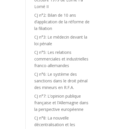
Lomé II
CJ n°2: Bilan de 10 ans
d’application de la réforme de
la filiation
CJ n°3: Le médecin devant la
loi pénale
CJ n°5: Les relations
commerciales et industrielles
franco-allemandes
CJ n°6: Le système des
sanctions dans le droit pénal
des mineurs en R.F.A.
CJ n°7: L’opinion publique
française et l’Allemagne dans
la perspective européenne
CJ n°8: La nouvelle
décentralisation et les