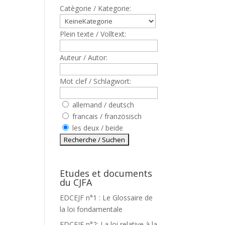
Catègorie / Kategorie:
Plein texte / Volltext:
Auteur / Autor:
Mot clef / Schlagwort:
allemand / deutsch
francais / französisch
les deux / beide
Etudes et documents
du CJFA
EDCEJF n°1 : Le Glossaire de
la loi fondamentale
EDCEJF n°2: La loi relative à la