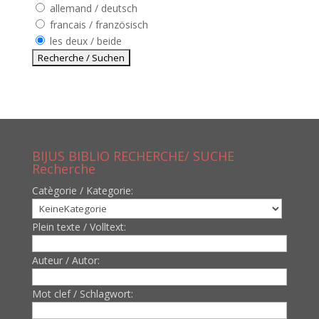
allemand / deutsch
francais / französisch
les deux / beide
BIJUS BIBLIO RECHERCHE/ SUCHE
Recherche
Catègorie / Kategorie:
Plein texte / Volltext:
Auteur / Autor:
Mot clef / Schlagwort: